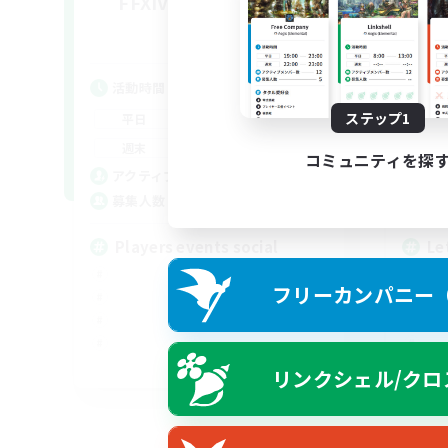
FFXIV NA Network 1
Le
追加メンバー募集
Materia
活動時間
活
7:00
11:00
ステップ1
平日
平
1:00
12:00
週末
週
コミュニティを探
717
アクティブメンバー数
ア
100
募集人数
募
Players events social
Le
フリーカンパニー（F
EN / FR
リンクシェル/クロ
募集期間: 2026/08/28 まで