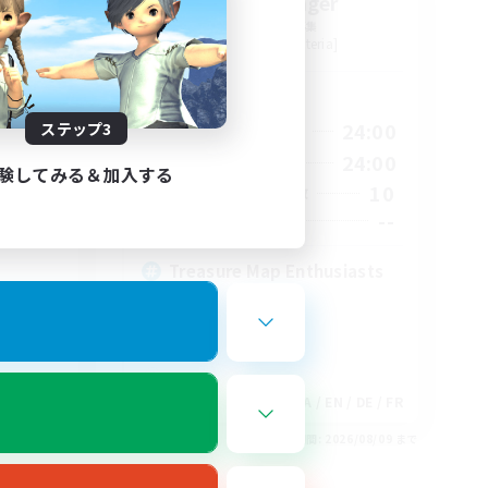
tion
Stormbringer
追加メンバー募集
Bismarck [Materia]
活動時間
1:00
15:00
24:00
ステップ3
平日
2:00
9:00
24:00
週末
験してみる＆加入する
580
10
アクティブメンバー数
50
--
募集人数
Treasure Map Enthusiasts
EN
JA / EN / DE / FR
26/08/18 まで
募集期間: 2026/08/09 まで