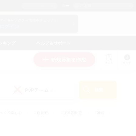
日本語
マイキャラクター情報をチェック！
ログイン
ンキング
ヘルプ＆サポート
新規募集を作成
リスト
ガイド
PvPチーム
検索
(0)
ゆっくり楽しむ
#極挑戦
#復帰者歓迎
#雑談
ルプレイ
#トレジャーハント
#レベリング
して頑張る
#プレイヤー主催イベント