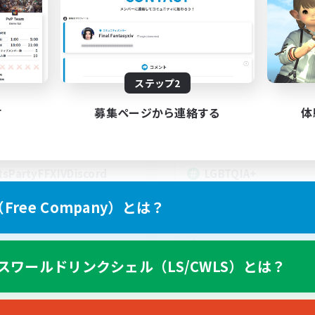
t's Party! Materia
Rainbow Connec
追加メンバー募集
追加メンバー募集
Materia
Materia
動時間
活動時間
0:00
23:00
18:00
ステップ2
日
平日
0:00
23:00
10:00
末
週末
す
募集ページから連絡する
体
1
クティブメンバー数
アクティブメンバー数
999
集人数
募集人数
tsPartyFFXIVDiscord
LGBTQIA+
ree Company）とは？
EN
スワールドリンクシェル（LS/CWLS）とは？
募集期間: 2026/08/24 まで
募集期間: 20