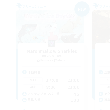
フリーカンパニー
フリー
NEW
Marshmallow Sharkies
追加メンバー募集
Bismarck [Materia]
活動時間
活
17:00
23:00
平日
平
8:00
23:00
週末
週
45
アクティブメンバー数
ア
100
募集人数
募