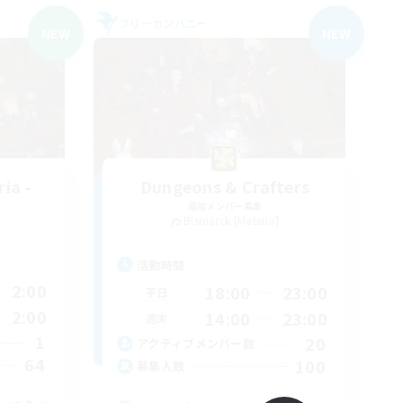
フリーカンパニー
NEW
NEW
ia -
Dungeons & Crafters
追加メンバー募集
Bismarck [Materia]
活動時間
2:00
18:00
23:00
平日
2:00
14:00
23:00
週末
1
20
アクティブメンバー数
64
100
募集人数