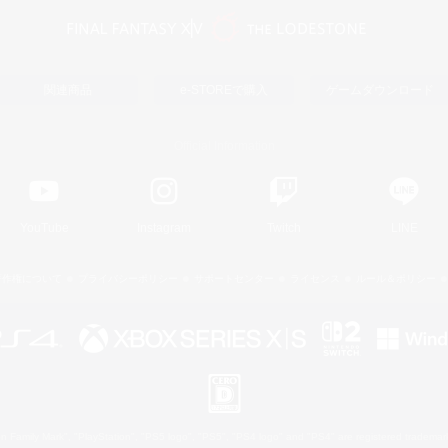
関連商品
e-STOREで購入
ゲームダウンロード
Official Information
YouTube
Instagram
Twitch
LINE
著作権について
プライバシーポリシー
サポートセンター
ライセンス
ルール＆ポリシー
 Family Mark", "PlayStation", "PS5 logo", "PS5", "PS4 logo" and "PS4" are registered trademark