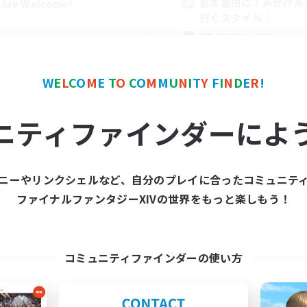
基本自由に！声かけあ
l Are Welcome!
行くスタイル！
立ち上げメンバー募集
まったりゆっくり楽しむ
なんでも楽しむ
W
E
L
C
O
M
E
T
O
C
O
M
M
U
N
I
T
Y
F
I
N
D
E
R
!
スクリーンショット撮影
EN
ニティファインダーによ
募集期間: 2026/09/01 まで
募集期間: 20
ニーやリンクシェルなど、自分のプレイに合ったコミュニテ
ワールドリンクシェル
クロスワールドリンクシェル
ファイナルファンタジーXIVの世界をもっと楽しもう！
コミュニティファインダーの使い方