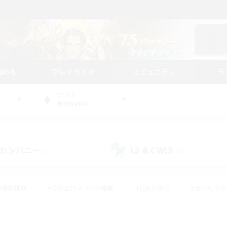
始める
プレイガイド
コミュニティ
ラ
WORLD
Bismarck
カンパニー
LS & CWLS
(4)
(4)
#零式挑戦
#立ち上げメンバー募集
#社会人中心
#まったり
#体験歓迎
#クラフター中心
#ギャザラー中心
#ロー
ング
#演奏
#ミラプリ（ミラージュプリズム）
#クリア目指