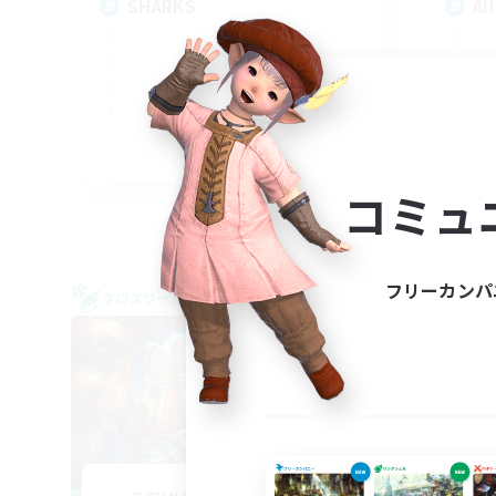
SHARKS
Al
EN
コミュ
募集期間: 2026/09/03 まで
フリーカンパ
クロスワールドリンクシェル
クロス