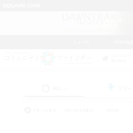
ニュース
FFXIVを
DATA CENTER
Materia
ALL
フリー
(8)
アピールタグ
#初心者/若葉歓迎
#絶挑戦
#モブハント
#学生中心
#なんでも楽しむ
#スクリーンショット撮影
#ハウジ