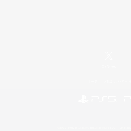
X
/
News
レーティング制度について
©2026 Sony Interactive Entertainment LLC."PlayStation