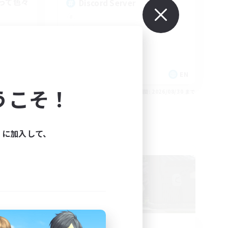
って色々
Discord Server
JA
EN
うこそ！
26/09/01 まで
募集期間: 2026/08/30 まで
ィに加入して、
フリーカンパニー