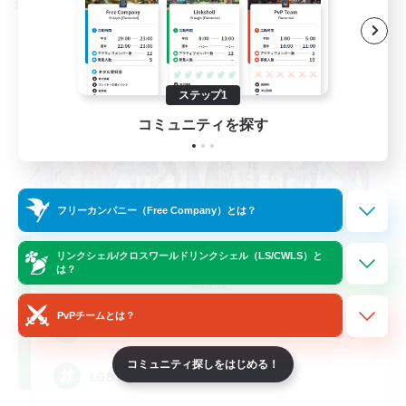
クロスワールドリンクシェル
ステップ1
コミュニティを探す
フリーカンパニー（Free Company）とは？
Rainbow Connection
リンクシェル/クロスワールドリンクシェル（LS/CWLS）と
は？
追加メンバー募集
Materia
PvPチームとは？
50
募集人数
コミュニティ探しをはじめる！
LGBTQIA+