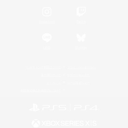
Instagram
Twitch
LINE
Bluesky
レーティング制度について
プライバシーポリシー
著作権について
サポートセンター
ライセンス
ルール＆ポリシー
利用者情報の外部送信について