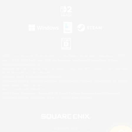
©2026 Sony Interactive Entertainment LLC."PlayStation Family Mark", "PlayStation", "PS5
logo", "PS5", "PS4 logo" and "PS4" are registered trademarks or trademarks of Sony
Interactive Entertainment Inc.
Microsoft, the XBOX Sphere mark, the Series X|S logo and XBOX Series X|S are trademarks
of the Microsoft group of companies.
Nintendo Switch is a trademark of Nintendo.
Windows is either a registered trademark or trademark of Microsoft Corporation in the United
States and/or other countries.
Mac is a trademark of Apple Inc.
©2026 Valve Corporation. Steam and the Steam logo are trademarks and/or registered
trademarks of Valve Corporation in the U.S. and/or other countries.
© SQUARE ENIX