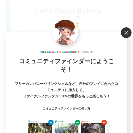
Let's Party! Materia
追加メンバー募集
Materia
999
募集人数
LetsPartyFFXIVDiscord
W
E
L
C
O
M
E
T
O
C
O
M
M
U
N
I
T
Y
F
I
N
D
E
R
!
コミュニティファインダーにようこ
そ！
フリーカンパニーやリンクシェルなど、自分のプレイに合ったコ
ミュニティに加入して、
ファイナルファンタジーXIVの世界をもっと楽しもう！
EN
コミュニティファインダーの使い方
詳細を見る
募集期間: 2026/08/24 まで