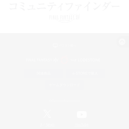
パソコン版へ
関連商品
e-STOREで購入
ゲームダウンロード
Official Information
/
X
News
YouTube