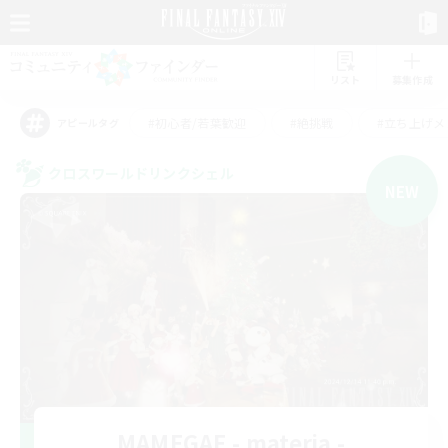
リスト
募集作成
#初心者/若葉歓迎
#絶挑戦
#立ち上げメ
アピールタグ
クロスワールドリンクシェル
NEW
MAMEGAE - materia -