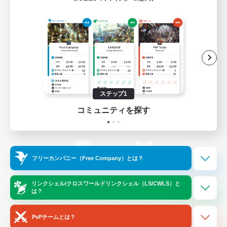
ゲームダウンロード
Official Information
/
X
News
YouTube
ステップ1
コミュニティを探す
Instagram
Twitch
フリーカンパニー（Free Company）とは？
LINE
Bluesky
リンクシェル/クロスワールドリンクシェル（LS/CWLS）と
は？
レーティング制度について
プライバシーポリシー
著作権について
サポートセンター
PvPチームとは？