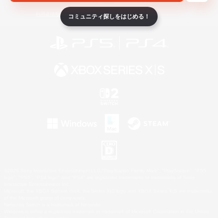
ライセンス
ルール＆ポリシー
利用者情報の外部送信について
コミュニティ探しをはじめる！
©2026 Sony Interactive Entertainment LLC."PlayStation Family Mark", "PlayStation", "PS5
logo", "PS5", "PS4 logo" and "PS4" are registered trademarks or trademarks of Sony
Interactive Entertainment Inc.
Microsoft, the XBOX Sphere mark, the Series X|S logo and XBOX Series X|S are trademarks
of the Microsoft group of companies.
Nintendo Switch is a trademark of Nintendo.
Windows is either a registered trademark or trademark of Microsoft Corporation in the United