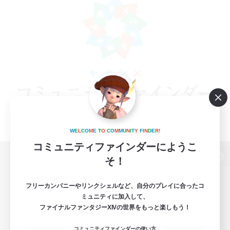
W
E
L
C
O
M
E
T
O
C
O
M
M
U
N
I
T
Y
F
I
N
D
E
R
!
コミュニティファインダーにようこ
そ！
パソコン版へ
フリーカンパニーやリンクシェルなど、自分のプレイに合ったコ
ミュニティに加入して、
ファイナルファンタジーXIVの世界をもっと楽しもう！
関連商品
e-STOREで購入
コミュニティファインダーの使い方