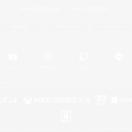
関連商品
e-STOREで購入
ゲームダウンロード
Official Information
YouTube
Instagram
Twitch
LINE
著作権について
プライバシーポリシー
サポートセンター
ライセンス
ルール＆ポリシー
 Family Mark", "PlayStation", "PS5 logo", "PS5", "PS4 logo" and "PS4" are registered trademark