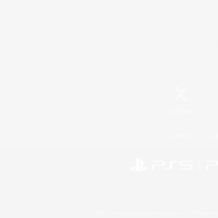
X
/
News
レーティング制度について
©2026 Sony Interactive Entertainment LLC."PlayStation