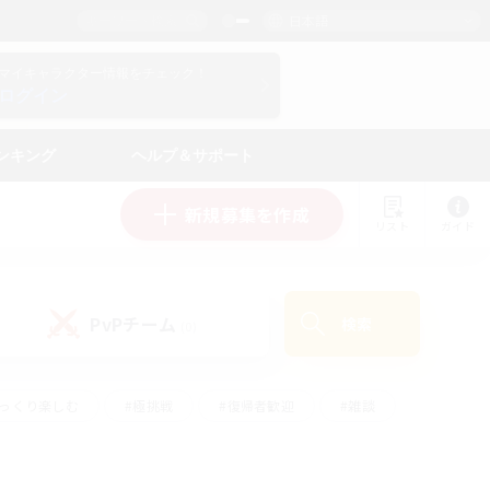
日本語
マイキャラクター情報をチェック！
ログイン
ンキング
ヘルプ＆サポート
新規募集を作成
リスト
ガイド
PvPチーム
検索
(0)
ゆっくり楽しむ
#極挑戦
#復帰者歓迎
#雑談
ルプレイ
#トレジャーハント
#レベリング
して頑張る
#プレイヤー主催イベント