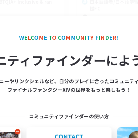
BTQIA+ Inclusive & ran
日本語話者/日本語学
援FC
レベリング
体験歓迎
初心者/若葉歓迎
W
E
L
C
O
M
E
T
O
C
O
M
M
U
N
I
T
Y
F
I
N
D
E
R
!
復帰者歓迎
EN
ニティファインダーによ
募集期間: 2026/09/05 まで
募集期間: 20
ニーやリンクシェルなど、自分のプレイに合ったコミュニテ
ファイナルファンタジーXIVの世界をもっと楽しもう！
コミュニティファインダーの使い方