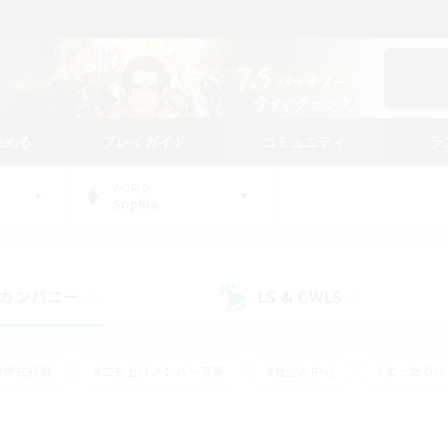
始める
プレイガイド
コミュニティ
ラ
WORLD
Sophia
カンパニー
LS & CWLS
(5)
(4)
#零式挑戦
#立ち上げメンバー募集
#社会人中心
#まったり
#体験歓迎
#クラフター中心
#ギャザラー中心
#ロー
ング
#演奏
#ミラプリ（ミラージュプリズム）
#クリア目指