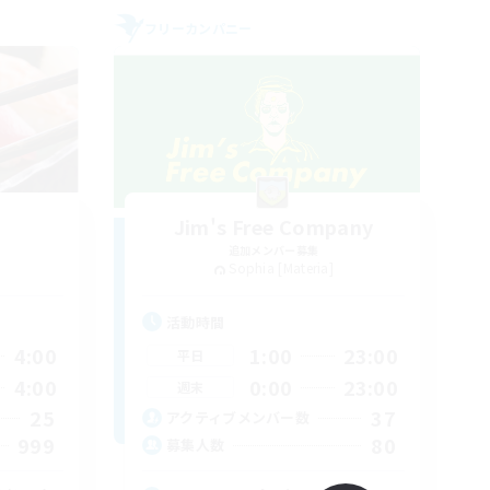
フリーカンパニー
Jim's Free Company
追加メンバー募集
Sophia [Materia]
活動時間
4:00
1:00
23:00
平日
4:00
0:00
23:00
週末
25
37
アクティブメンバー数
999
80
募集人数