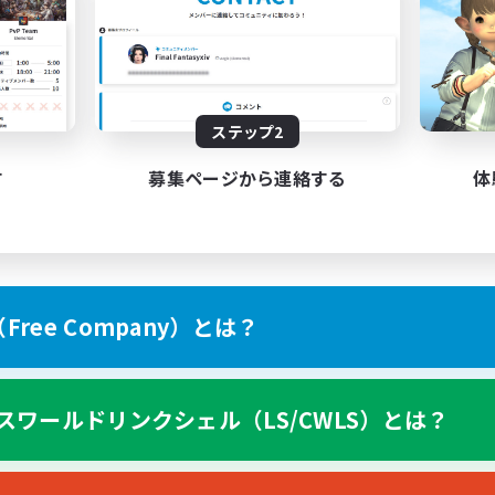
ステップ2
す
募集ページから連絡する
体
ree Company）とは？
スワールドリンクシェル（LS/CWLS）とは？