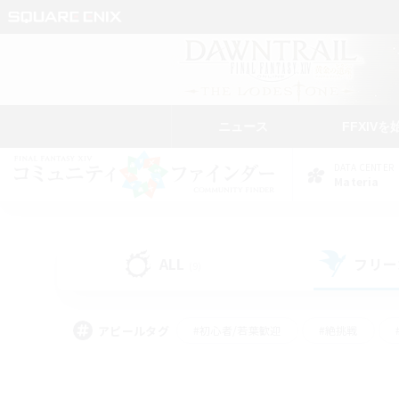
ニュース
FFXIVを
DATA CENTER
Materia
ALL
フリー
(9)
アピールタグ
#初心者/若葉歓迎
#絶挑戦
#モブハント
#学生中心
#なんでも楽しむ
#スクリーンショット撮影
#ハウジ