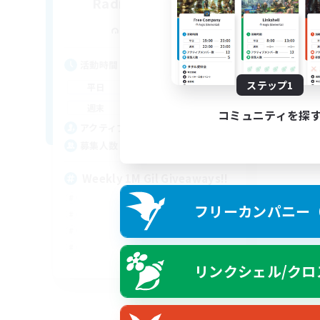
Radical Dreamers
追加メンバー募集
Sophia [Materia]
活動時間
15:00
4:00
ステップ1
平日
15:00
4:00
週末
コミュニティを探
352
アクティブメンバー数
50
募集人数
Weekly 1M Gil Giveaways!!
フリーカンパニー（F
JA / EN / DE / FR
リンクシェル/クロ
募集期間: 2026/08/17 まで