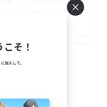
習者の応
LBGTQI Inclusive!
JA
EN
うこそ！
26/08/25 まで
募集期間: 2026/08/23 まで
ィに加入して、