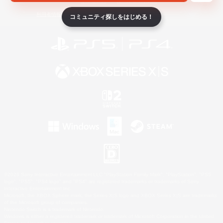
ライセンス
ルール＆ポリシー
利用者情報の外部送信について
コミュニティ探しをはじめる！
©2026 Sony Interactive Entertainment LLC."PlayStation Family Mark", "PlayStation", "PS5
logo", "PS5", "PS4 logo" and "PS4" are registered trademarks or trademarks of Sony
Interactive Entertainment Inc.
Microsoft, the XBOX Sphere mark, the Series X|S logo and XBOX Series X|S are trademarks
of the Microsoft group of companies.
Nintendo Switch is a trademark of Nintendo.
Windows is either a registered trademark or trademark of Microsoft Corporation in the United