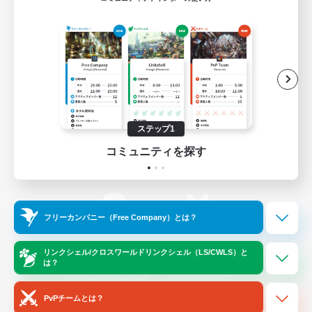
ゲームダウンロード
Official Information
/
X
News
YouTube
ステップ1
コミュニティを探す
Instagram
Twitch
フリーカンパニー（Free Company）とは？
LINE
Bluesky
リンクシェル/クロスワールドリンクシェル（LS/CWLS）と
は？
レーティング制度について
プライバシーポリシー
著作権について
サポートセンター
PvPチームとは？