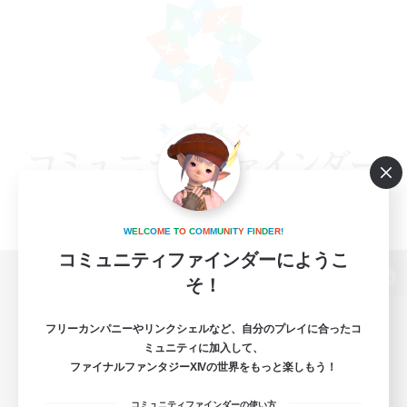
W
E
L
C
O
M
E
T
O
C
O
M
M
U
N
I
T
Y
F
I
N
D
E
R
!
コミュニティファインダーにようこ
そ！
パソコン版へ
フリーカンパニーやリンクシェルなど、自分のプレイに合ったコ
ミュニティに加入して、
ファイナルファンタジーXIVの世界をもっと楽しもう！
関連商品
e-STOREで購入
コミュニティファインダーの使い方