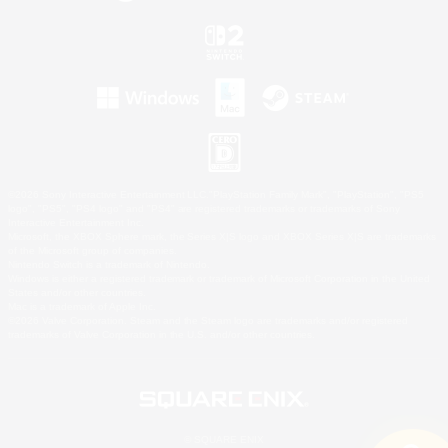
©2026 Sony Interactive Entertainment LLC."PlayStation Family Mark", "PlayStation", "PS5
logo", "PS5", "PS4 logo" and "PS4" are registered trademarks or trademarks of Sony
Interactive Entertainment Inc.
Microsoft, the XBOX Sphere mark, the Series X|S logo and XBOX Series X|S are trademarks
of the Microsoft group of companies.
Nintendo Switch is a trademark of Nintendo.
Windows is either a registered trademark or trademark of Microsoft Corporation in the United
States and/or other countries.
Mac is a trademark of Apple Inc.
©2026 Valve Corporation. Steam and the Steam logo are trademarks and/or registered
trademarks of Valve Corporation in the U.S. and/or other countries.
© SQUARE ENIX