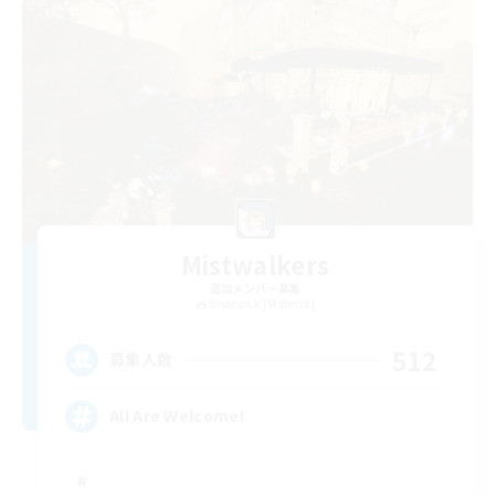
Mistwalkers
追加メンバー募集
Bismarck [Materia]
512
募集人数
All Are Welcome!