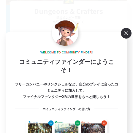
Dungeons & Crafters
追加メンバー募集
Bismarck [Materia]
100
募集人数
Discord Server
W
E
L
C
O
M
E
T
O
C
O
M
M
U
N
I
T
Y
F
I
N
D
E
R
!
コミュニティファインダーにようこ
そ！
フリーカンパニーやリンクシェルなど、自分のプレイに合ったコ
ミュニティに加入して、
ファイナルファンタジーXIVの世界をもっと楽しもう！
EN
コミュニティファインダーの使い方
詳細を見る
募集期間: 2026/08/30 まで