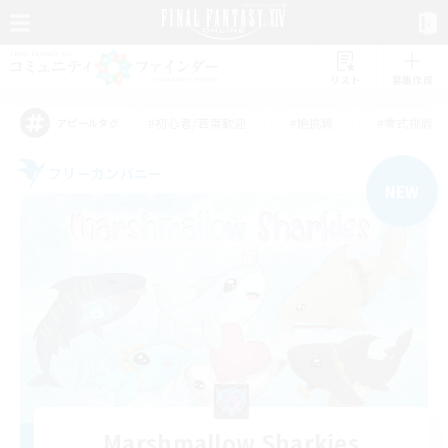
リスト
募集作成
#初心者/若葉歓迎
#絶挑戦
#零式挑戦
アピールタグ
フリーカンパニー
NEW
Marshmallow Sharkies