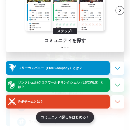
フリーカンパニー
ステップ1
コミュニティを探す
フリーカンパニー（Free Company）とは？
Stormbringer
リンクシェル/クロスワールドリンクシェル（LS/CWLS）と
は？
追加メンバー募集
Bismarck [Materia]
PvPチームとは？
--
募集人数
コミュニティ探しをはじめる！
Treasure Map Enthusiasts