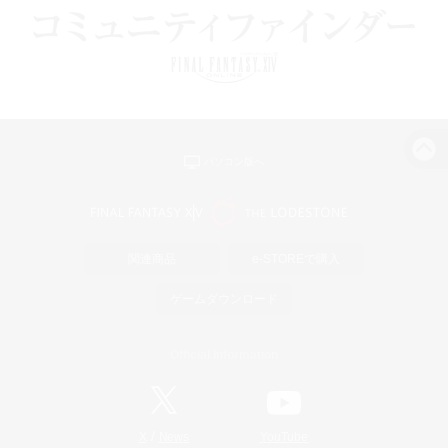
パソコン版へ
関連商品
e-STOREで購入
ゲームダウンロード
Official Information
/
X
News
YouTube