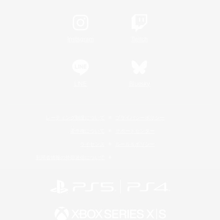
Instagram
Twitch
LINE
Bluesky
レーティング制度について
プライバシーポリシー
著作権について
サポートセンター
ライセンス
ルール＆ポリシー
利用者情報の外部送信について