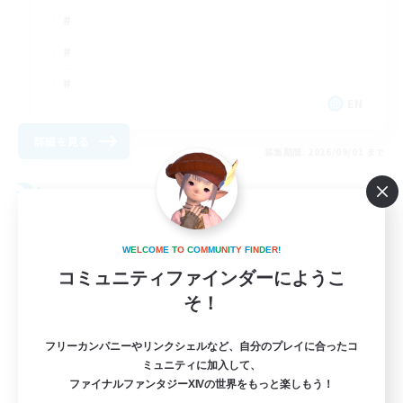
EN
詳細を見る
募集期間: 2026/09/01 まで
フリーカンパニー
W
E
L
C
O
M
E
T
O
C
O
M
M
U
N
I
T
Y
F
I
N
D
E
R
!
コミュニティファインダーにようこ
そ！
フリーカンパニーやリンクシェルなど、自分のプレイに合ったコ
ミュニティに加入して、
ファイナルファンタジーXIVの世界をもっと楽しもう！