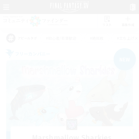
リスト
募集作成
#初心者/若葉歓迎
#絶挑戦
#立ち上げメ
アピールタグ
フリーカンパニー
NEW
Marshmallow Sharkies