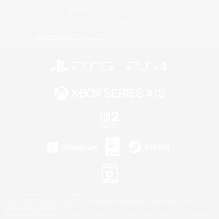
著作権について
サポートセンター
ライセンス
ルール＆ポリシー
利用者情報の外部送信について
©2026 Sony Interactive Entertainment LLC."PlayStation Family Mark", "PlayStation", "PS5
logo", "PS5", "PS4 logo" and "PS4" are registered trademarks or trademarks of Sony
Interactive Entertainment Inc.
Microsoft, the XBOX Sphere mark, the Series X|S logo and XBOX Series X|S are trademarks