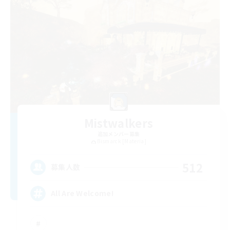
Mistwalkers
追加メンバー募集
Bismarck [Materia]
512
募集人数
All Are Welcome!