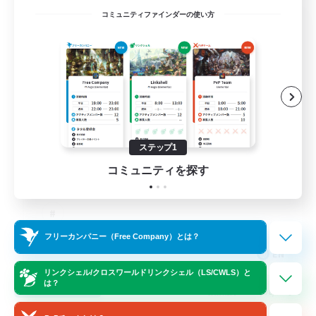
コミュニティファインダーの使い方
Dungeons & Crafters
追加メンバー募集
Bismarck [Materia]
100
募集人数
Discord Server
ステップ1
コミュニティを探す
フリーカンパニー（Free Company）とは？
EN
リンクシェル/クロスワールドリンクシェル（LS/CWLS）と
詳細を見る
は？
募集期間: 2026/08/30 まで