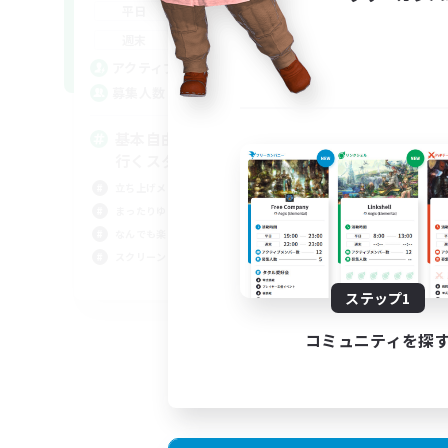
18:00
2:00
平日
9:00
2:00
週末
1
アクティブメンバー数
64
募集人数
基本自由に！声かけあって色々
行くスタイル！
立ち上げメンバー募集
まったりゆっくり楽しむ
なんでも楽しむ
スクリーンショット撮影
JA
ステップ1
募集期間: 2026/09/01 まで
コミュニティを探