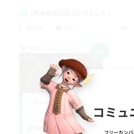
1件の募集が見つかりました！
指定なし
平日
週末
クロスワールドリンクシェル
NEW
MAMEGAE - materia -
コミュ
追加メンバー募集
Materia
活動時間
フリーカンパ