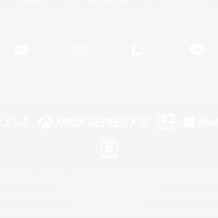
関連商品
e-STOREで購入
ゲームダウンロード
Official Information
YouTube
Instagram
Twitch
LINE
著作権について
プライバシーポリシー
サポートセンター
ライセンス
ルール＆ポリシー
 Family Mark", "PlayStation", "PS5 logo", "PS5", "PS4 logo" and "PS4" are registered trademark
XBOX Sphere mark, the Series X|S logo and XBOX Series X|S are trademarks of the Microsoft gro
Nintendo Switch is a trademark of Nintendo.
ither a registered trademark or trademark of Microsoft Corporation in the United States and/or oth
Mac is a trademark of Apple Inc.
eam and the Steam logo are trademarks and/or registered trademarks of Valve Corporation in the 