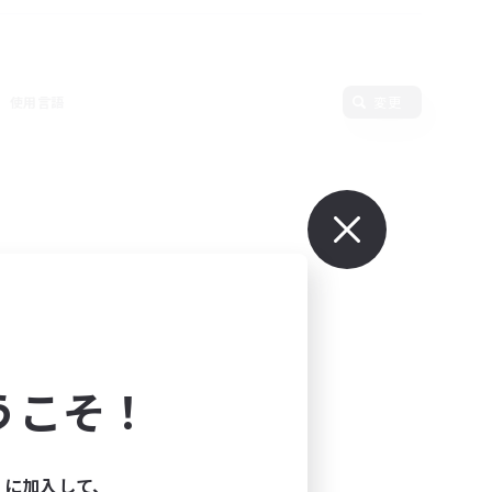
使用言語
変更
うこそ！
ィに加入して、