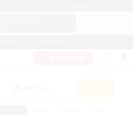
日本語
マイキャラクター情報をチェック！
ログイン
ンキング
ヘルプ＆サポート
新規募集を作成
リスト
ガイド
PvPチーム
検索
(0)
ゆっくり楽しむ
#極挑戦
#復帰者歓迎
#雑談
学生中心
#トレジャーハント
#レベリング
して頑張る
#プレイヤー主催イベント