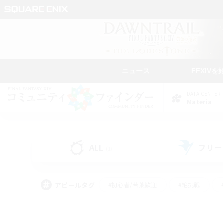
ニュース
FFXIVを
DATA CENTER
Materia
ALL
フリー
(1)
アピールタグ
#初心者/若葉歓迎
#絶挑戦
#モブハント
#なんでも楽しむ
#ロールプ
#ミラプリ（ミラージュプリズム）