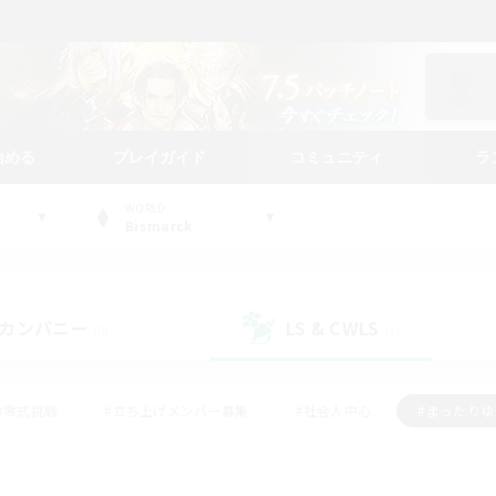
始める
プレイガイド
コミュニティ
ラ
WORLD
Bismarck
カンパニー
LS & CWLS
(0)
(1)
#零式挑戦
#立ち上げメンバー募集
#社会人中心
#まったり
レイ
#クラフター中心
#体験歓迎
#ギャザラー中心
#
#スクリーンショット撮影
#ハウジング
#演奏
#クリア目指