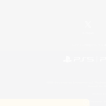
X
/
News
レーティング制度について
©2026 Sony Interactive Entertainment LLC."PlayStation
Microsoft, the 
Windows is e
©2026 Valve Corporation. St