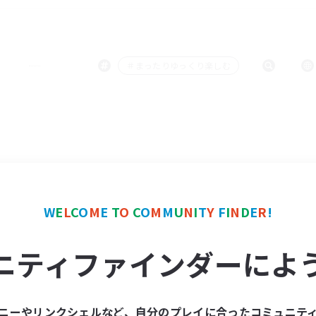
＃まったりゆっくり楽しむ
W
E
L
C
O
M
E
T
O
C
O
M
M
U
N
I
T
Y
F
I
N
D
E
R
!
ニティファインダーによ
ニーやリンクシェルなど、自分のプレイに合ったコミュニテ