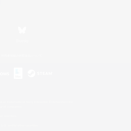
Bluesky
利用者情報の外部送信について
s or trademarks of Sony Interactive Entertainment Inc.
up of companies.
er countries.
U.S. and/or other countries.