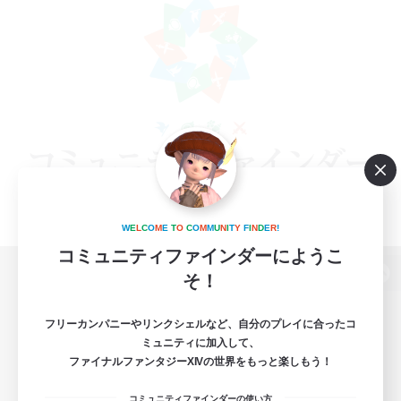
W
E
L
C
O
M
E
T
O
C
O
M
M
U
N
I
T
Y
F
I
N
D
E
R
!
コミュニティファインダーにようこ
そ！
パソコン版へ
フリーカンパニーやリンクシェルなど、自分のプレイに合ったコ
ミュニティに加入して、
ファイナルファンタジーXIVの世界をもっと楽しもう！
関連商品
e-STOREで購入
コミュニティファインダーの使い方