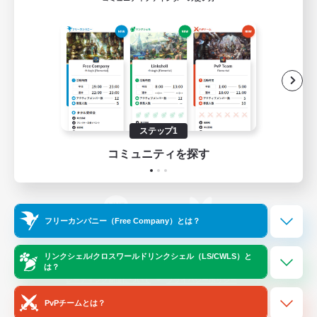
ゲームダウンロード
Official Information
/
X
News
YouTube
ステップ1
コミュニティを探す
Instagram
Twitch
フリーカンパニー（Free Company）とは？
LINE
Bluesky
リンクシェル/クロスワールドリンクシェル（LS/CWLS）と
は？
レーティング制度について
プライバシーポリシー
著作権について
サポートセンター
PvPチームとは？