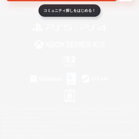
ライセンス
ルール＆ポリシー
利用者情報の外部送信について
コミュニティ探しをはじめる！
©2026 Sony Interactive Entertainment LLC."PlayStation Family Mark", "PlayStation", "PS5
logo", "PS5", "PS4 logo" and "PS4" are registered trademarks or trademarks of Sony
Interactive Entertainment Inc.
Microsoft, the XBOX Sphere mark, the Series X|S logo and XBOX Series X|S are trademarks
of the Microsoft group of companies.
Nintendo Switch is a trademark of Nintendo.
Windows is either a registered trademark or trademark of Microsoft Corporation in the United