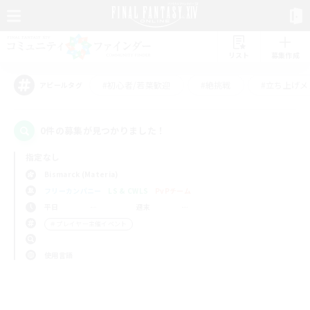
リスト
募集作成
#初心者/若葉歓迎
#絶挑戦
#立ち上げメ
アピールタグ
0件の募集が見つかりました！
指定なし
Bismarck (Materia)
フリーカンパニー
LS & CWLS
PvPチーム
平日
週末
＃プレイヤー主催イベント
使用言語