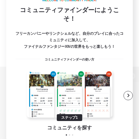
W
E
L
C
O
M
E
T
O
C
O
M
M
U
N
I
T
Y
F
I
N
D
E
R
!
コミュニティファインダーにようこ
そ！
フリーカンパニーやリンクシェルなど、自分のプレイに合ったコ
ミュニティに加入して、
ファイナルファンタジーXIVの世界をもっと楽しもう！
コミュニティファインダーの使い方
パソコン版へ
関連商品
e-STOREで購入
ステップ1
ゲームダウンロード
コミュニティを探す