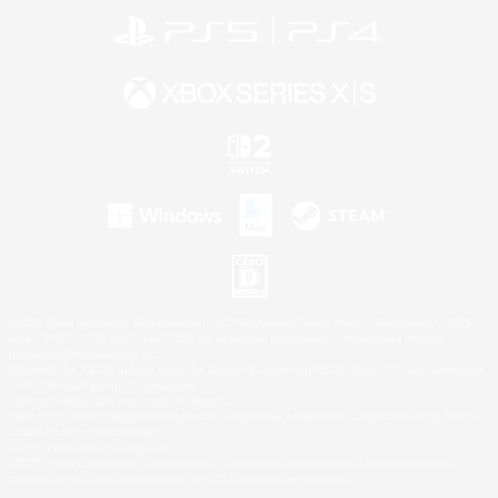
©2026 Sony Interactive Entertainment LLC."PlayStation Family Mark", "PlayStation", "PS5
logo", "PS5", "PS4 logo" and "PS4" are registered trademarks or trademarks of Sony
Interactive Entertainment Inc.
Microsoft, the XBOX Sphere mark, the Series X|S logo and XBOX Series X|S are trademarks
of the Microsoft group of companies.
Nintendo Switch is a trademark of Nintendo.
Windows is either a registered trademark or trademark of Microsoft Corporation in the United
States and/or other countries.
Mac is a trademark of Apple Inc.
©2026 Valve Corporation. Steam and the Steam logo are trademarks and/or registered
trademarks of Valve Corporation in the U.S. and/or other countries.