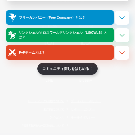
Official Information
フリーカンパニー（Free Company）とは？
/
X
News
YouTube
リンクシェル/クロスワールドリンクシェル（LS/CWLS）と
は？
PvPチームとは？
Instagram
Twitch
コミュニティ探しをはじめる！
LINE
Bluesky
レーティング制度について
プライバシーポリシー
著作権について
サポートセンター
ライセンス
ルール＆ポリシー
利用者情報の外部送信について