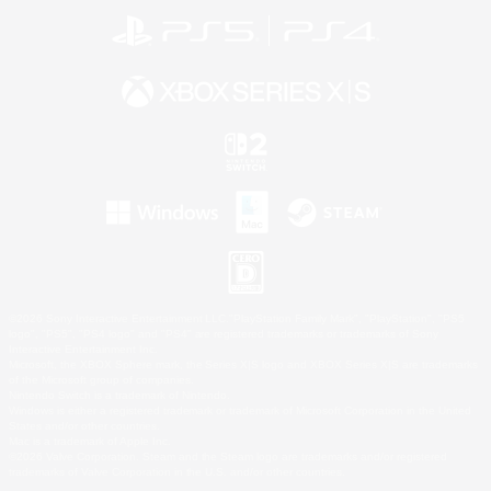
©2026 Sony Interactive Entertainment LLC."PlayStation Family Mark", "PlayStation", "PS5
logo", "PS5", "PS4 logo" and "PS4" are registered trademarks or trademarks of Sony
Interactive Entertainment Inc.
Microsoft, the XBOX Sphere mark, the Series X|S logo and XBOX Series X|S are trademarks
of the Microsoft group of companies.
Nintendo Switch is a trademark of Nintendo.
Windows is either a registered trademark or trademark of Microsoft Corporation in the United
States and/or other countries.
Mac is a trademark of Apple Inc.
©2026 Valve Corporation. Steam and the Steam logo are trademarks and/or registered
trademarks of Valve Corporation in the U.S. and/or other countries.