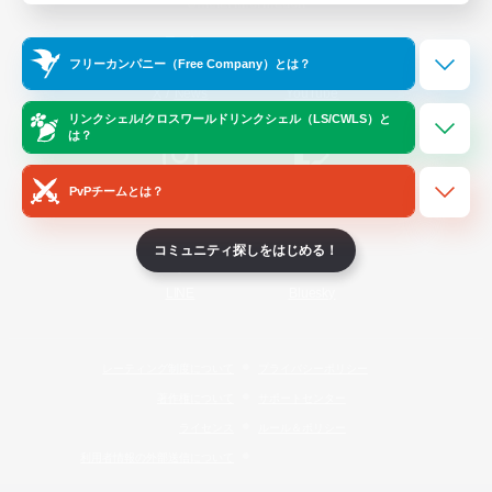
Official Information
フリーカンパニー（Free Company）とは？
/
X
News
YouTube
リンクシェル/クロスワールドリンクシェル（LS/CWLS）と
は？
PvPチームとは？
Instagram
Twitch
コミュニティ探しをはじめる！
LINE
Bluesky
レーティング制度について
プライバシーポリシー
著作権について
サポートセンター
ライセンス
ルール＆ポリシー
利用者情報の外部送信について