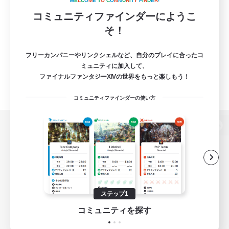
W
E
L
C
O
M
E
T
O
C
O
M
M
U
N
I
T
Y
F
I
N
D
E
R
!
コミュニティファインダーにようこ
そ！
フリーカンパニーやリンクシェルなど、自分のプレイに合ったコ
ミュニティに加入して、
ファイナルファンタジーXIVの世界をもっと楽しもう！
コミュニティファインダーの使い方
パソコン版へ
関連商品
e-STOREで購入
ステップ1
ゲームダウンロード
コミュニティを探す