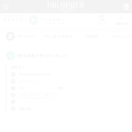
リスト
募集作成
#初心者/若葉歓迎
#絶挑戦
#立ち上げメ
アピールタグ
0件の募集が見つかりました！
指定なし
Bismarck (Materia)
フリーカンパニー
平日
週末
＃まったりゆっくり楽しむ
使用言語