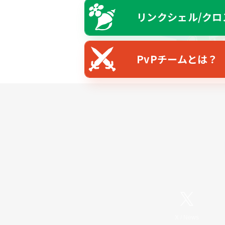
リンクシェル/クロ
PvPチームとは？
X
/
News