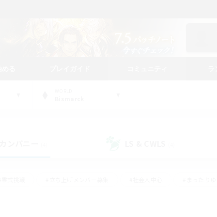
始める
プレイガイド
コミュニティ
ラ
WORLD
Bismarck
カンパニー
LS & CWLS
(4)
(4)
#零式挑戦
#立ち上げメンバー募集
#社会人中心
#まったり
#体験歓迎
#クラフター中心
#ギャザラー中心
#ロー
ング
#演奏
#ミラプリ（ミラージュプリズム）
#クリア目指