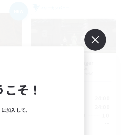
フリーカンパニー
NEW
ters
Stormbringer
追加メンバー募集
Bismarck [Materia]
うこそ！
活動時間
23:00
15:00
24:00
平日
23:00
9:00
24:00
週末
ィに加入して、
20
10
アクティブメンバー数
100
--
募集人数