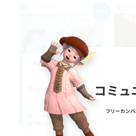
フリーカンパニー
フリー
NEW
Marshmallow Sharkies
追加メンバー募集
Bismarck [Materia]
コミュ
活動時間
活
17:00
23:00
平日
平
8:00
23:00
週末
週
フリーカンパ
45
アクティブメンバー数
ア
100
募集人数
募