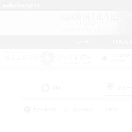
ニュース
FFXIVを
DATA CENTER
Materia
ALL
フリー
(8)
アピールタグ
#初心者/若葉歓迎
#絶挑戦
#モブハント
#学生中心
#なんでも楽しむ
#スクリーンショット撮影
#ハウジ