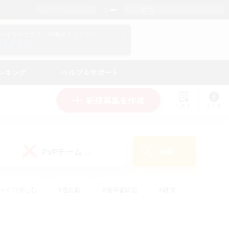
日本語
マイキャラクター情報をチェック！
ログイン
ンキング
ヘルプ＆サポート
新規募集を作成
リスト
ガイド
PvPチーム
検索
(0)
ゆっくり楽しむ
#極挑戦
#復帰者歓迎
#雑談
ルプレイ
#トレジャーハント
#レベリング
して頑張る
#プレイヤー主催イベント