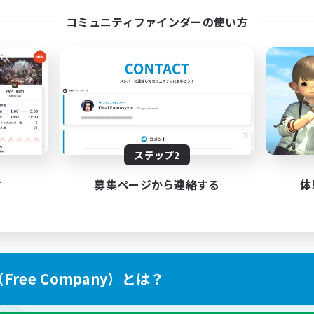
l Are Welcome!
Discord Server
コミュニティファインダーの使い方
EN
募集期間: 2026/09/01 まで
募集期間: 20
ステップ2
す
募集ページから連絡する
体
ree Company）とは？