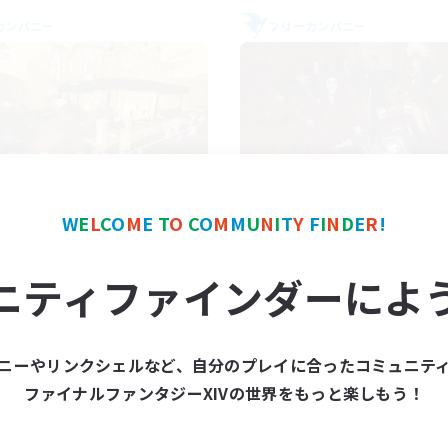
カンパニー
フリーカンパニー
Mistwalkers
Dungeons & Craf
W
E
L
C
O
M
E
T
O
C
O
M
M
U
N
I
T
Y
F
I
N
D
E
R
!
追加メンバー募集
追加メンバー募集
Bismarck [Materia]
Bismarck [Materia]
ニティファインダーによ
動時間
活動時間
8:00
24:00
18:00
日
平日
8:00
24:00
14:00
末
週末
ニーやリンクシェルなど、自分のプレイに合ったコミュニテ
125
クティブメンバー数
アクティブメンバー数
ファイナルファンタジーXIVの世界をもっと楽しもう！
512
集人数
募集人数