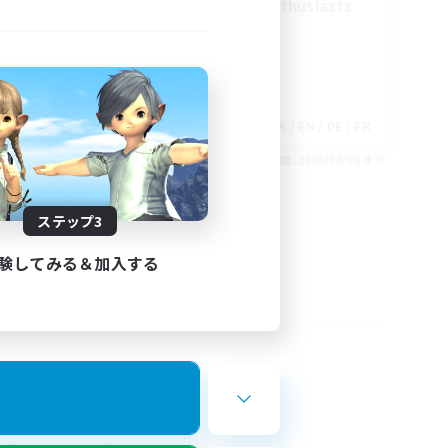
Treasure Map Enthusiasts
EN
JA / EN / DE / FR
26/08/30 まで
募集期間: 2026/08/09 まで
ステップ3
験してみる＆加入する