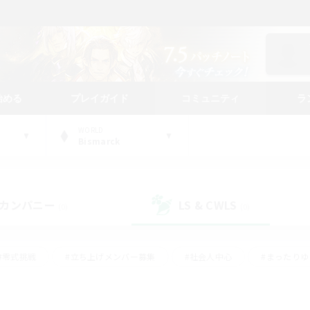
始める
プレイガイド
コミュニティ
ラ
WORLD
Bismarck
カンパニー
LS & CWLS
(0)
(0)
#零式挑戦
#立ち上げメンバー募集
#社会人中心
#まったり
#体験歓迎
#クラフター中心
#ギャザラー中心
#ロー
ング
#演奏
#ミラプリ（ミラージュプリズム）
#クリア目指