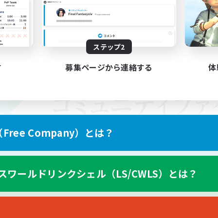
ステップ2
す
募集ページから連絡する
体
ree Company）とは？
スワールドリンクシェル（LS/CWLS）とは？
スマートフォン版へ