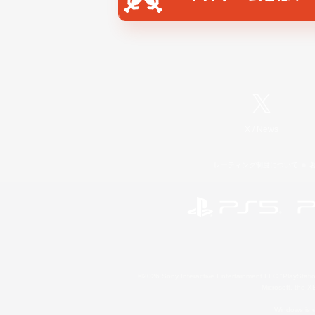
X
/
News
レーティング制度について
©2026 Sony Interactive Entertainment LLC."PlayStation
Microsoft, the 
Windows is e