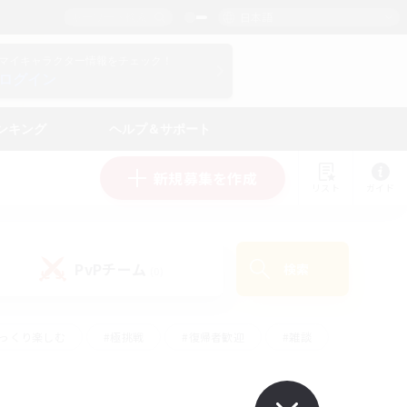
日本語
マイキャラクター情報をチェック！
ログイン
ンキング
ヘルプ＆サポート
新規募集を作成
リスト
ガイド
PvPチーム
検索
(0)
ゆっくり楽しむ
#極挑戦
#復帰者歓迎
#雑談
ルプレイ
#トレジャーハント
#レベリング
して頑張る
#プレイヤー主催イベント