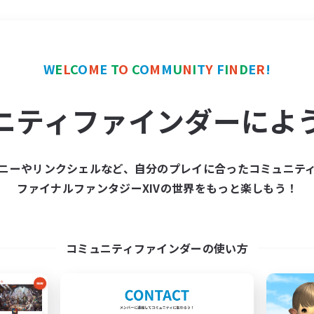
＃ロールプレイ
使用言語
W
E
L
C
O
M
E
T
O
C
O
M
M
U
N
I
T
Y
F
I
N
D
E
R
!
ニティファインダーによ
ニーやリンクシェルなど、自分のプレイに合ったコミュニテ
ファイナルファンタジーXIVの世界をもっと楽しもう！
募集数 0件
集が見つかりませんでし
コミュニティファインダーの使い方
条件を変えて検索してみるでっす！