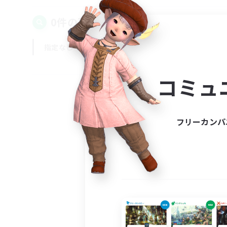
0件の募集が見つかりました！
指定なし
平日
週末
コミュ
フリーカンパ
募