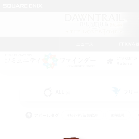
ニュース
FFXIVを
DATA CENTER
Materia
ALL
フリー
(0)
アピールタグ
#初心者/若葉歓迎
#絶挑戦
#モブハント
#学生中心
#なんでも楽しむ
#スクリーンショット撮影
#ハウジ