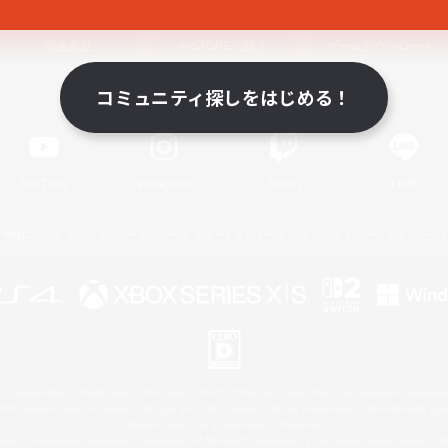
関連商品
e-STOREで購入
ゲームダウンロード
コミュニティ探しをはじめる！
Official Information
YouTube
Instagram
Twitch
LINE
著作権について
プライバシーポリシー
サポートセンター
ライセンス
ルール＆ポリシー
 Family Mark", "PlayStation", "PS5 logo", "PS5", "PS4 logo" and "PS4" are registered trademark
XBOX Sphere mark, the Series X|S logo and XBOX Series X|S are trademarks of the Microsoft gro
Nintendo Switch is a trademark of Nintendo.
ither a registered trademark or trademark of Microsoft Corporation in the United States and/or oth