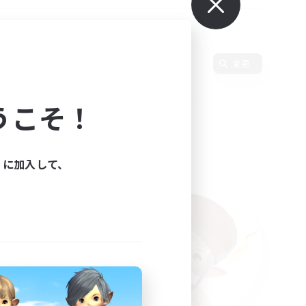
変更
うこそ！
ィに加入して、
た。