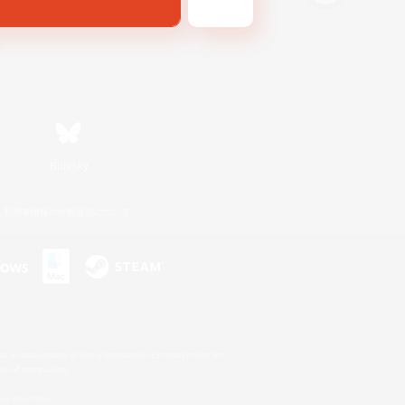
Bluesky
利用者情報の外部送信について
s or trademarks of Sony Interactive Entertainment Inc.
up of companies.
er countries.