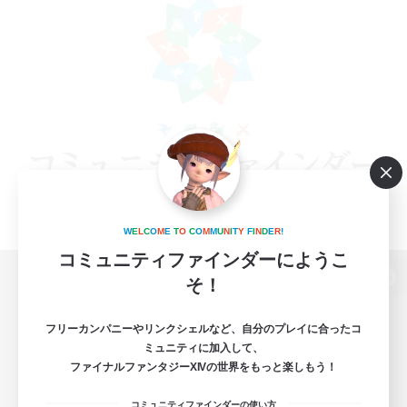
W
E
L
C
O
M
E
T
O
C
O
M
M
U
N
I
T
Y
F
I
N
D
E
R
!
コミュニティファインダーにようこ
そ！
パソコン版へ
フリーカンパニーやリンクシェルなど、自分のプレイに合ったコ
ミュニティに加入して、
ファイナルファンタジーXIVの世界をもっと楽しもう！
関連商品
e-STOREで購入
コミュニティファインダーの使い方