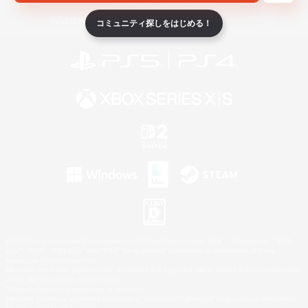
ライセンス
ルール＆ポリシー
利用者情報の外部送信について
コミュニティ探しをはじめる！
©2026 Sony Interactive Entertainment LLC."PlayStation Family Mark", "PlayStation", "PS5
logo", "PS5", "PS4 logo" and "PS4" are registered trademarks or trademarks of Sony
Interactive Entertainment Inc.
Microsoft, the XBOX Sphere mark, the Series X|S logo and XBOX Series X|S are trademarks
of the Microsoft group of companies.
Nintendo Switch is a trademark of Nintendo.
Windows is either a registered trademark or trademark of Microsoft Corporation in the United