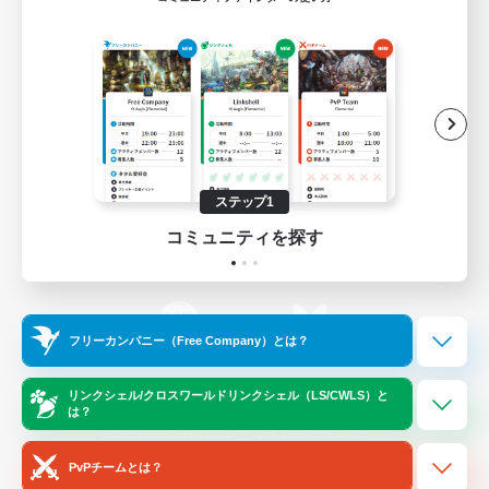
ゲームダウンロード
Official Information
/
X
News
YouTube
ステップ1
コミュニティを探す
Instagram
Twitch
フリーカンパニー（Free Company）とは？
LINE
Bluesky
リンクシェル/クロスワールドリンクシェル（LS/CWLS）と
は？
レーティング制度について
プライバシーポリシー
著作権について
サポートセンター
PvPチームとは？