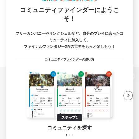
W
E
L
C
O
M
E
T
O
C
O
M
M
U
N
I
T
Y
F
I
N
D
E
R
!
コミュニティファインダーにようこ
そ！
フリーカンパニーやリンクシェルなど、自分のプレイに合ったコ
ミュニティに加入して、
ファイナルファンタジーXIVの世界をもっと楽しもう！
コミュニティファインダーの使い方
パソコン版へ
関連商品
e-STOREで購入
ステップ1
ゲームダウンロード
コミュニティを探す