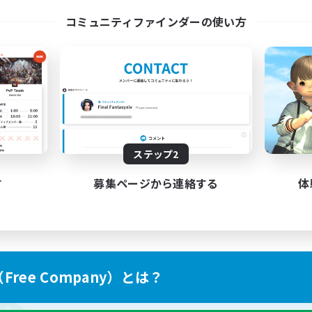
l Are Welcome!
Discord Server
コミュニティファインダーの使い方
EN
募集期間: 2026/09/01 まで
募集期間: 20
ステップ2
す
募集ページから連絡する
体
ree Company）とは？