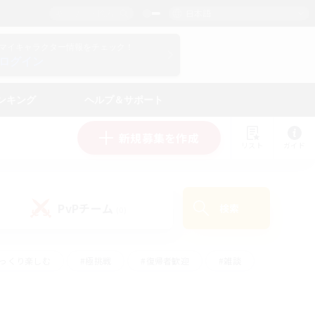
日本語
マイキャラクター情報をチェック！
ログイン
ンキング
ヘルプ＆サポート
新規募集を作成
リスト
ガイド
PvPチーム
検索
(0)
ゆっくり楽しむ
#極挑戦
#復帰者歓迎
#雑談
#ハウジング
#トレジャーハント
#レベリング
#プレイヤー主催イベント