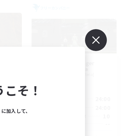
フリーカンパニー
ters
Stormbringer
追加メンバー募集
Bismarck [Materia]
うこそ！
活動時間
23:00
15:00
24:00
平日
23:00
9:00
24:00
週末
ィに加入して、
20
10
アクティブメンバー数
100
--
募集人数