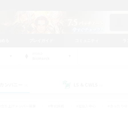
始める
プレイガイド
コミュニティ
ラ
WORLD
Bismarck
カンパニー
LS & CWLS
(4)
(4)
#立ち上げメンバー募集
#零式挑戦
#社会人中心
#まったり
体験歓迎
#クラフター中心
#ロールプレイ
#ギャザラー中心
ージュプリズム）
#スクリーンショット撮影
#クリア目指して頑張る