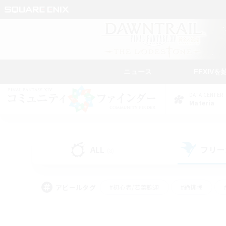
ニュース
FFXIVを
DATA CENTER
Materia
ALL
フリー
(8)
アピールタグ
#初心者/若葉歓迎
#絶挑戦
#学生中心
#なんでも楽しむ
#モブハント
#
#演奏
#ミラプリ（ミラ