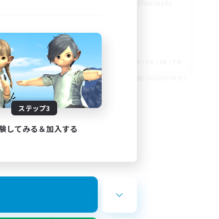
Treasure Map Enthusiasts
EN
JA / EN / DE / FR
26/08/30 まで
募集期間: 2026/08/09 まで
ステップ3
験してみる＆加入する