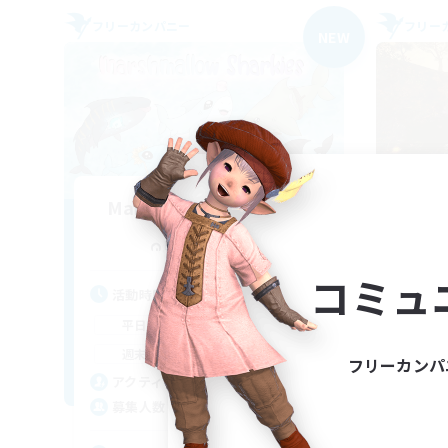
フリーカンパニー
フリー
NEW
Marshmallow Sharkies
追加メンバー募集
Bismarck [Materia]
コミュ
活動時間
活
17:00
23:00
平日
平
8:00
23:00
週末
週
フリーカンパ
45
アクティブメンバー数
ア
100
募集人数
募