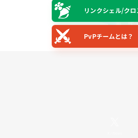
リンクシェル/クロ
PvPチームとは？
X
/
News