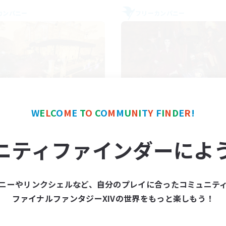
カンパニー
フリーカンパニー
Mistwalkers
Dungeons & Craf
W
E
L
C
O
M
E
T
O
C
O
M
M
U
N
I
T
Y
F
I
N
D
E
R
!
追加メンバー募集
追加メンバー募集
Bismarck [Materia]
Bismarck [Materia]
ニティファインダーによ
動時間
活動時間
8:00
24:00
18:00
日
平日
8:00
24:00
14:00
末
週末
ニーやリンクシェルなど、自分のプレイに合ったコミュニテ
125
クティブメンバー数
アクティブメンバー数
ファイナルファンタジーXIVの世界をもっと楽しもう！
512
集人数
募集人数