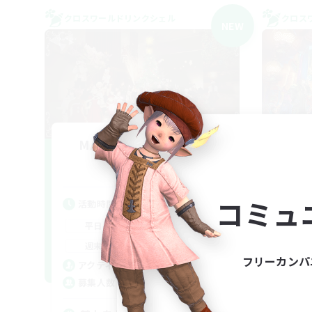
クロスワールドリンクシェル
クロス
NEW
MAMEGAE - materia -
F
追加メンバー募集
Materia
コミュ
活動時間
活
18:00
2:00
平日
平
9:00
2:00
週末
週
フリーカンパ
1
アクティブメンバー数
ア
64
募集人数
募