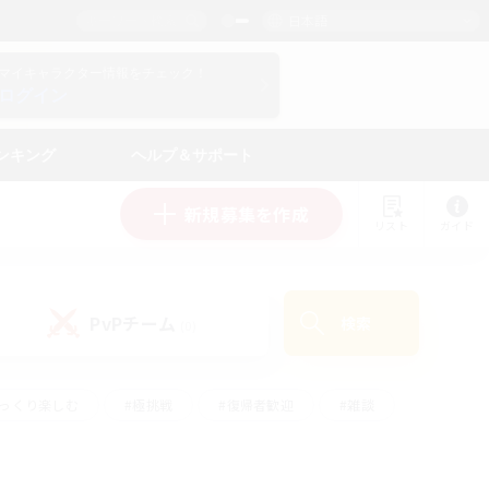
日本語
マイキャラクター情報をチェック！
ログイン
ンキング
ヘルプ＆サポート
新規募集を作成
リスト
ガイド
PvPチーム
検索
(0)
ゆっくり楽しむ
#極挑戦
#復帰者歓迎
#雑談
#ハウジング
#トレジャーハント
#レベリング
#プレイヤー主催イベント