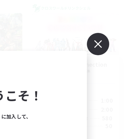
クロスワールドリンクシェル
eria
Rainbow Connection
追加メンバー募集
Materia
うこそ！
活動時間
23:00
18:00
1:00
平日
23:00
10:00
2:00
週末
ィに加入して、
1
580
アクティブメンバー数
999
50
募集人数