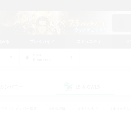
始める
プレイガイド
コミュニティ
ラ
WORLD
Bismarck
カンパニー
LS & CWLS
(4)
(4)
#立ち上げメンバー募集
#零式挑戦
#社会人中心
#まったり
体験歓迎
#クラフター中心
#ロールプレイ
#ギャザラー中心
ージュプリズム）
#スクリーンショット撮影
#クリア目指して頑張る