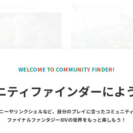
ワールドリンクシェル
クロスワールドリンクシェル
FXIV NA Network 1
Let's Party! Mat
W
E
L
C
O
M
E
T
O
C
O
M
M
U
N
I
T
Y
F
I
N
D
E
R
!
追加メンバー募集
追加メンバー募集
Materia
Materia
ニティファインダーによ
動時間
活動時間
7:00
11:00
0:00
日
平日
1:00
12:00
0:00
末
週末
ニーやリンクシェルなど、自分のプレイに合ったコミュニテ
717
クティブメンバー数
アクティブメンバー数
ファイナルファンタジーXIVの世界をもっと楽しもう！
100
集人数
募集人数