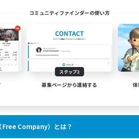
ayers events social
LetsPartyFFXIVDisco
コミュニティファインダーの使い方
EN / FR
募集期間: 2026/08/28 まで
募集期間: 20
ステップ2
す
募集ページから連絡する
体
ree Company）とは？