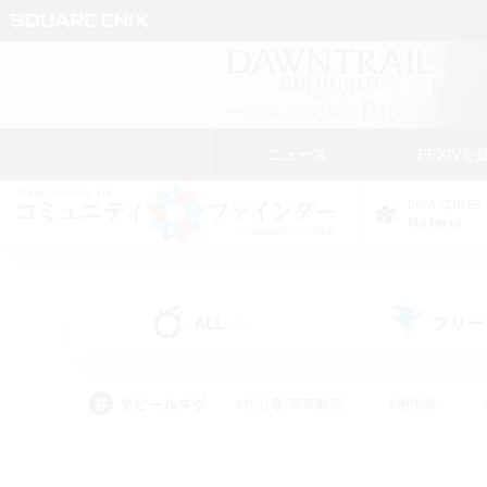
ニュース
FFXIVを
DATA CENTER
Materia
ALL
フリー
(8)
アピールタグ
#初心者/若葉歓迎
#絶挑戦
#学生中心
#なんでも楽しむ
#モブハント
#
#演奏
#ミラプリ（ミラ