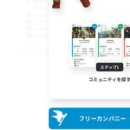
基本自由に！声かけあって色々
Pl
行くスタイル！
立ち上げメンバー募集
まったりゆっくり楽しむ
なんでも楽しむ
スクリーンショット撮影
JA
募集期間: 2026/09/01 まで
ステップ1
コミュニティを探
フリーカンパニー（F