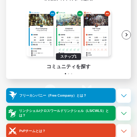
ゲームダウンロード
Official Information
/
X
News
YouTube
ステップ1
コミュニティを探す
Instagram
Twitch
フリーカンパニー（Free Company）とは？
LINE
Bluesky
リンクシェル/クロスワールドリンクシェル（LS/CWLS）と
は？
レーティング制度について
プライバシーポリシー
著作権について
サポートセンター
PvPチームとは？