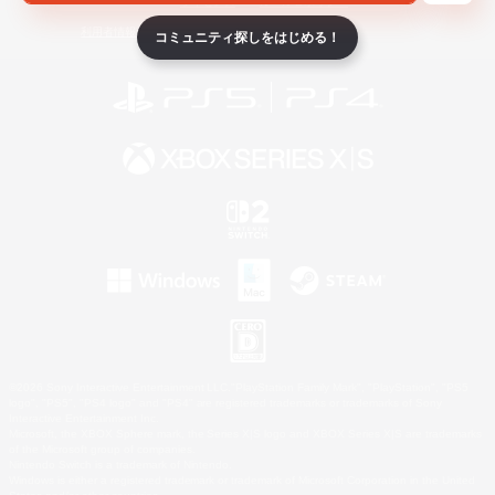
ライセンス
ルール＆ポリシー
利用者情報の外部送信について
コミュニティ探しをはじめる！
©2026 Sony Interactive Entertainment LLC."PlayStation Family Mark", "PlayStation", "PS5
logo", "PS5", "PS4 logo" and "PS4" are registered trademarks or trademarks of Sony
Interactive Entertainment Inc.
Microsoft, the XBOX Sphere mark, the Series X|S logo and XBOX Series X|S are trademarks
of the Microsoft group of companies.
Nintendo Switch is a trademark of Nintendo.
Windows is either a registered trademark or trademark of Microsoft Corporation in the United