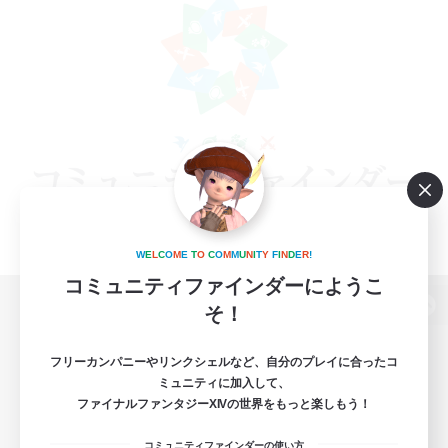
W
E
L
C
O
M
E
T
O
C
O
M
M
U
N
I
T
Y
F
I
N
D
E
R
!
コミュニティファインダーにようこ
そ！
パソコン版へ
フリーカンパニーやリンクシェルなど、自分のプレイに合ったコ
ミュニティに加入して、
ファイナルファンタジーXIVの世界をもっと楽しもう！
関連商品
e-STOREで購入
コミュニティファインダーの使い方