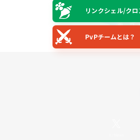
リンクシェル/クロ
PvPチームとは？
X
/
News