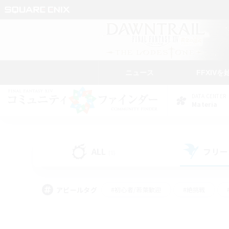
ニュース
FFXIVを
DATA CENTER
Materia
ALL
フリー
(8)
アピールタグ
#初心者/若葉歓迎
#絶挑戦
#学生中心
#なんでも楽しむ
#モブハント
#
#演奏
#ミラプリ（ミラ