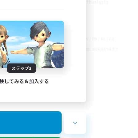
Treasure Map Enthusiasts
EN
JA / EN / DE / FR
26/08/30 まで
募集期間: 2026/08/09 まで
ステップ3
験してみる＆加入する