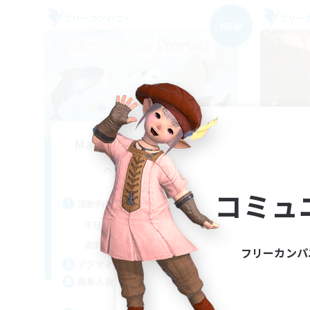
フリーカンパニー
フリー
NEW
Marshmallow Sharkies
追加メンバー募集
Bismarck [Materia]
コミュ
活動時間
活
17:00
23:00
平日
平
8:00
23:00
週末
週
フリーカンパ
45
アクティブメンバー数
ア
100
募集人数
募