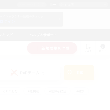
日本語
マイキャラクター情報をチェック！
ログイン
ンキング
ヘルプ＆サポート
新規募集を作成
リスト
ガイド
PvPチーム
検索
(0)
ゆっくり楽しむ
#極挑戦
#復帰者歓迎
#雑談
#ハウジング
#トレジャーハント
#レベリング
#プレイヤー主催イベント