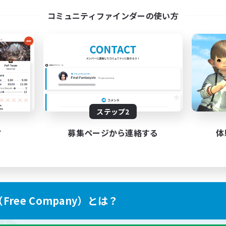
l Are Welcome!
Discord Server
コミュニティファインダーの使い方
EN
募集期間: 2026/09/01 まで
募集期間: 20
ステップ2
す
募集ページから連絡する
体
ree Company）とは？