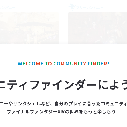
カンパニー
フリーカンパニー
Mistwalkers
Dungeons & Craf
W
E
L
C
O
M
E
T
O
C
O
M
M
U
N
I
T
Y
F
I
N
D
E
R
!
追加メンバー募集
追加メンバー募集
Bismarck [Materia]
Bismarck [Materia]
ニティファインダーによ
動時間
活動時間
8:00
24:00
18:00
日
平日
8:00
24:00
14:00
末
週末
ニーやリンクシェルなど、自分のプレイに合ったコミュニテ
125
クティブメンバー数
アクティブメンバー数
ファイナルファンタジーXIVの世界をもっと楽しもう！
512
集人数
募集人数