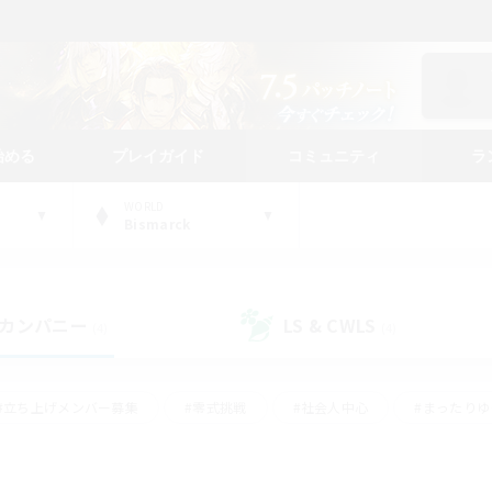
始める
プレイガイド
コミュニティ
ラ
WORLD
Bismarck
カンパニー
LS & CWLS
(4)
(4)
#立ち上げメンバー募集
#零式挑戦
#社会人中心
#まったり
体験歓迎
#クラフター中心
#ロールプレイ
#ギャザラー中心
ージュプリズム）
#スクリーンショット撮影
#クリア目指して頑張る