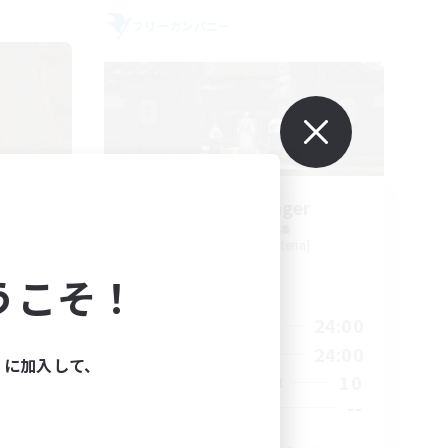
フリーカンパニー
ters
Stormbringer
追加メンバー募集
Bismarck [Materia]
うこそ！
活動時間
23:00
15:00
24:00
平日
23:00
9:00
24:00
週末
ィに加入して、
20
10
アクティブメンバー数
100
--
募集人数