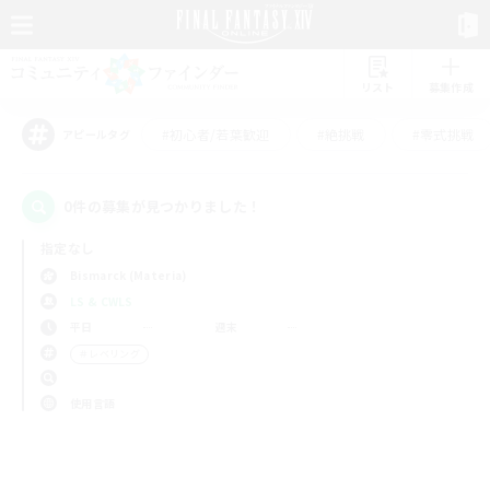
リスト
募集作成
#初心者/若葉歓迎
#絶挑戦
#零式挑戦
アピールタグ
0件の募集が見つかりました！
指定なし
Bismarck (Materia)
LS & CWLS
平日
週末
＃レベリング
使用言語