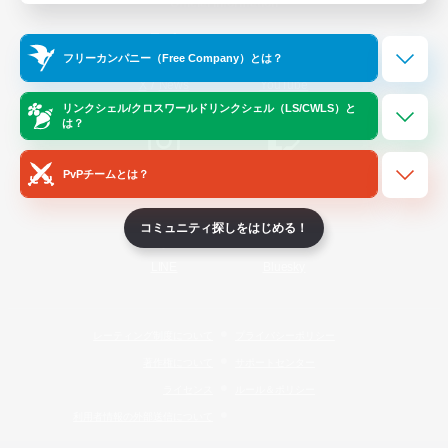
Official Information
フリーカンパニー（Free Company）とは？
/
X
News
YouTube
リンクシェル/クロスワールドリンクシェル（LS/CWLS）と
は？
PvPチームとは？
Instagram
Twitch
コミュニティ探しをはじめる！
LINE
Bluesky
レーティング制度について
プライバシーポリシー
著作権について
サポートセンター
ライセンス
ルール＆ポリシー
利用者情報の外部送信について