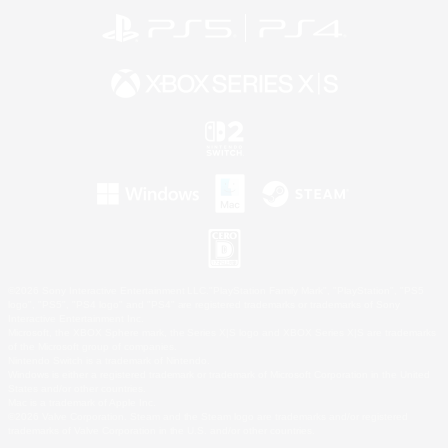
©2026 Sony Interactive Entertainment LLC."PlayStation Family Mark", "PlayStation", "PS5
logo", "PS5", "PS4 logo" and "PS4" are registered trademarks or trademarks of Sony
Interactive Entertainment Inc.
Microsoft, the XBOX Sphere mark, the Series X|S logo and XBOX Series X|S are trademarks
of the Microsoft group of companies.
Nintendo Switch is a trademark of Nintendo.
Windows is either a registered trademark or trademark of Microsoft Corporation in the United
States and/or other countries.
Mac is a trademark of Apple Inc.
©2026 Valve Corporation. Steam and the Steam logo are trademarks and/or registered
trademarks of Valve Corporation in the U.S. and/or other countries.