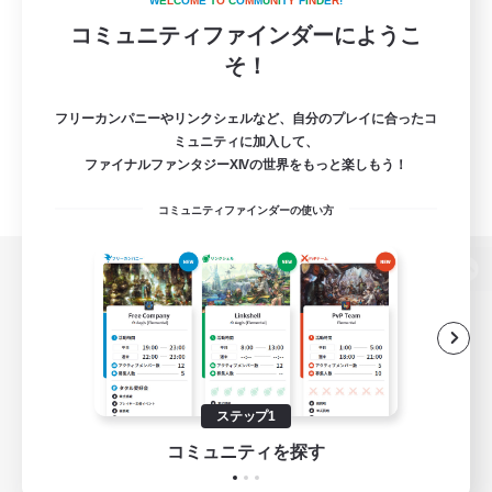
W
E
L
C
O
M
E
T
O
C
O
M
M
U
N
I
T
Y
F
I
N
D
E
R
!
コミュニティファインダーにようこ
そ！
フリーカンパニーやリンクシェルなど、自分のプレイに合ったコ
ミュニティに加入して、
ファイナルファンタジーXIVの世界をもっと楽しもう！
コミュニティファインダーの使い方
パソコン版へ
関連商品
e-STOREで購入
ステップ1
ゲームダウンロード
コミュニティを探す