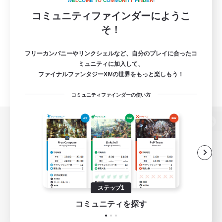
W
E
L
C
O
M
E
T
O
C
O
M
M
U
N
I
T
Y
F
I
N
D
E
R
!
コミュニティファインダーにようこ
そ！
フリーカンパニーやリンクシェルなど、自分のプレイに合ったコ
ミュニティに加入して、
ファイナルファンタジーXIVの世界をもっと楽しもう！
コミュニティファインダーの使い方
パソコン版へ
関連商品
e-STOREで購入
ステップ1
ゲームダウンロード
コミュニティを探す