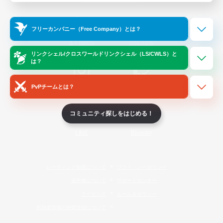
Official Information
フリーカンパニー（Free Company）とは？
/
X
News
YouTube
リンクシェル/クロスワールドリンクシェル（LS/CWLS）と
は？
PvPチームとは？
Instagram
Twitch
コミュニティ探しをはじめる！
LINE
Bluesky
レーティング制度について
プライバシーポリシー
著作権について
サポートセンター
ライセンス
ルール＆ポリシー
利用者情報の外部送信について