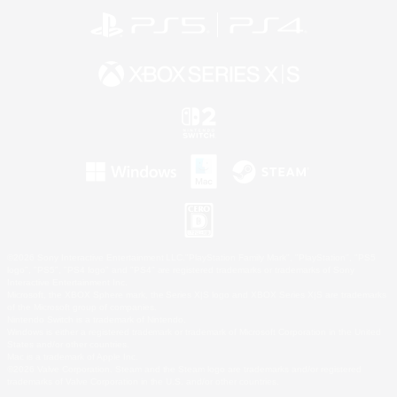
©2026 Sony Interactive Entertainment LLC."PlayStation Family Mark", "PlayStation", "PS5
logo", "PS5", "PS4 logo" and "PS4" are registered trademarks or trademarks of Sony
Interactive Entertainment Inc.
Microsoft, the XBOX Sphere mark, the Series X|S logo and XBOX Series X|S are trademarks
of the Microsoft group of companies.
Nintendo Switch is a trademark of Nintendo.
Windows is either a registered trademark or trademark of Microsoft Corporation in the United
States and/or other countries.
Mac is a trademark of Apple Inc.
©2026 Valve Corporation. Steam and the Steam logo are trademarks and/or registered
trademarks of Valve Corporation in the U.S. and/or other countries.