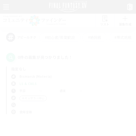
リスト
募集作成
#初心者/若葉歓迎
#絶挑戦
#零式挑戦
アピールタグ
0件の募集が見つかりました！
指定なし
Bismarck (Materia)
LS & CWLS
平日
週末
＃ギャザラー中心
使用言語