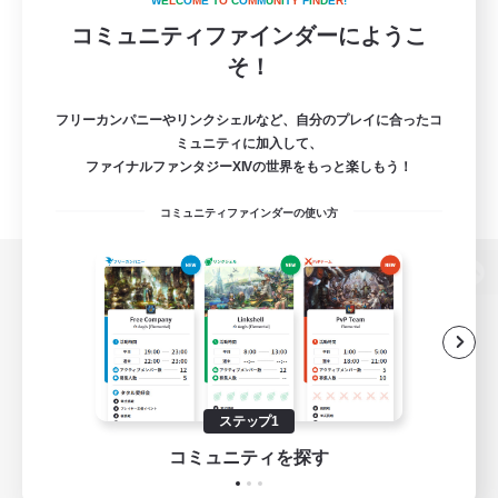
W
E
L
C
O
M
E
T
O
C
O
M
M
U
N
I
T
Y
F
I
N
D
E
R
!
コミュニティファインダーにようこ
そ！
フリーカンパニーやリンクシェルなど、自分のプレイに合ったコ
ミュニティに加入して、
ファイナルファンタジーXIVの世界をもっと楽しもう！
コミュニティファインダーの使い方
パソコン版へ
関連商品
e-STOREで購入
ステップ1
ゲームダウンロード
コミュニティを探す