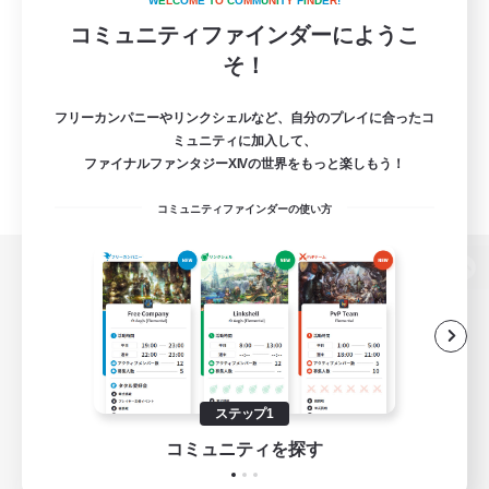
W
E
L
C
O
M
E
T
O
C
O
M
M
U
N
I
T
Y
F
I
N
D
E
R
!
コミュニティファインダーにようこ
そ！
フリーカンパニーやリンクシェルなど、自分のプレイに合ったコ
ミュニティに加入して、
ファイナルファンタジーXIVの世界をもっと楽しもう！
コミュニティファインダーの使い方
パソコン版へ
関連商品
e-STOREで購入
ステップ1
ゲームダウンロード
コミュニティを探す