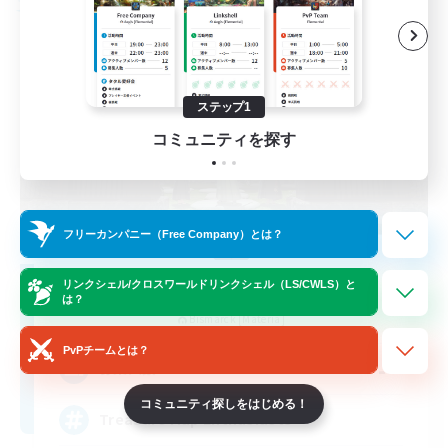
フリーカンパニー
ステップ1
コミュニティを探す
フリーカンパニー（Free Company）とは？
Stormbringer
リンクシェル/クロスワールドリンクシェル（LS/CWLS）と
は？
追加メンバー募集
Bismarck [Materia]
PvPチームとは？
--
募集人数
コミュニティ探しをはじめる！
Treasure Map Enthusiasts