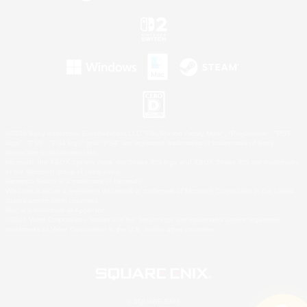
©2026 Sony Interactive Entertainment LLC."PlayStation Family Mark", "PlayStation", "PS5
logo", "PS5", "PS4 logo" and "PS4" are registered trademarks or trademarks of Sony
Interactive Entertainment Inc.
Microsoft, the XBOX Sphere mark, the Series X|S logo and XBOX Series X|S are trademarks
of the Microsoft group of companies.
Nintendo Switch is a trademark of Nintendo.
Windows is either a registered trademark or trademark of Microsoft Corporation in the United
States and/or other countries.
Mac is a trademark of Apple Inc.
©2026 Valve Corporation. Steam and the Steam logo are trademarks and/or registered
trademarks of Valve Corporation in the U.S. and/or other countries.
© SQUARE ENIX