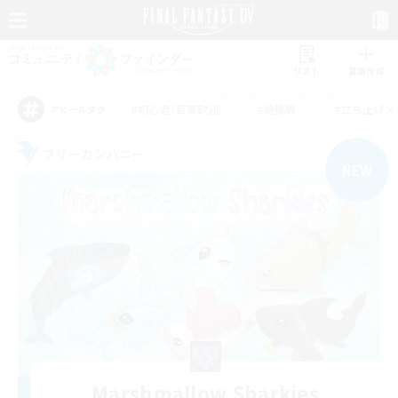
リスト
募集作成
#初心者/若葉歓迎
#絶挑戦
#立ち上げメ
アピールタグ
フリーカンパニー
NEW
Marshmallow Sharkies