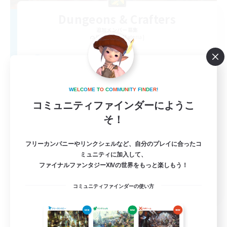
Dungeons & Crafters
追加メンバー募集
Bismarck [Materia]
100
募集人数
Discord Server
W
E
L
C
O
M
E
T
O
C
O
M
M
U
N
I
T
Y
F
I
N
D
E
R
!
コミュニティファインダーにようこ
そ！
フリーカンパニーやリンクシェルなど、自分のプレイに合ったコ
ミュニティに加入して、
ファイナルファンタジーXIVの世界をもっと楽しもう！
EN
コミュニティファインダーの使い方
詳細を見る
募集期間: 2026/08/30 まで