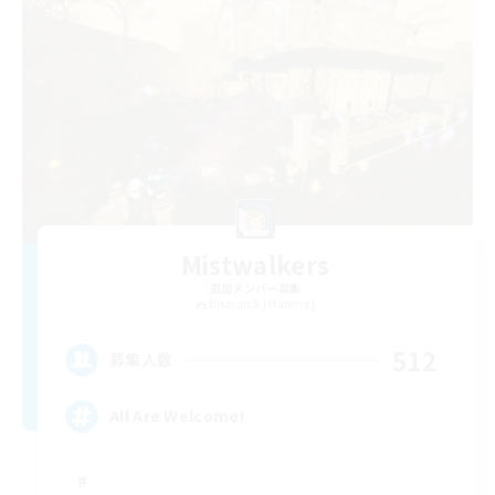
Mistwalkers
追加メンバー募集
Bismarck [Materia]
512
募集人数
All Are Welcome!