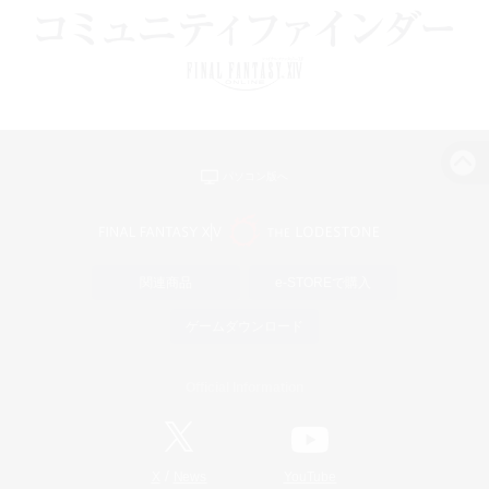
パソコン版へ
関連商品
e-STOREで購入
ゲームダウンロード
Official Information
/
X
News
YouTube