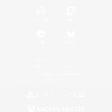
Instagram
Twitch
LINE
Bluesky
レーティング制度について
プライバシーポリシー
著作権について
サポートセンター
ライセンス
ルール＆ポリシー
利用者情報の外部送信について