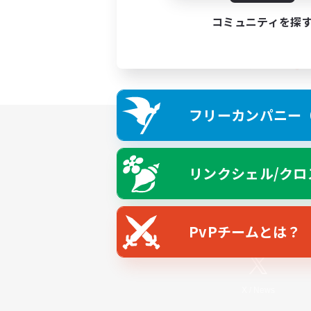
コミュニティを探
フリーカンパニー（F
リンクシェル/クロ
PvPチームとは？
X
/
News