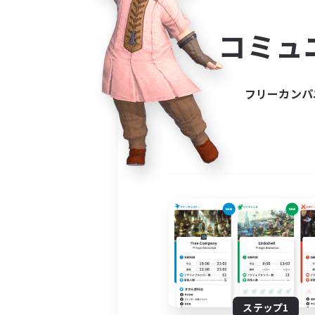
コミ
コミュ
コミュニ
自分に合っ
フリーカンパ
ステップ1