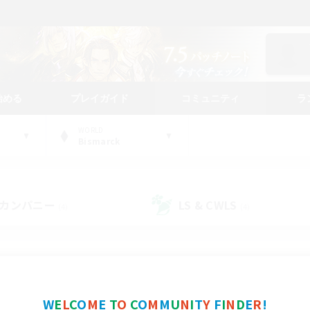
始める
プレイガイド
コミュニティ
ラ
WORLD
Bismarck
カンパニー
LS & CWLS
(4)
(4)
コミュニティファインダー
W
E
L
C
O
M
E
T
O
C
O
M
M
U
N
I
T
Y
F
I
N
D
E
R
!