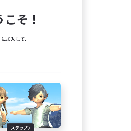
よう！
うこそ！
できます。
と楽しもう！
ィに加入して、
ステップ3