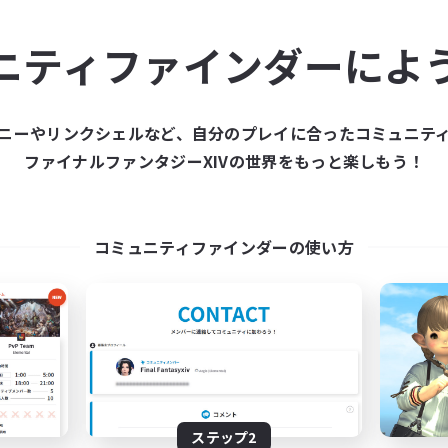
ュニティメンバーを集め
ニティファインダーによ
ティファインダーは、一緒に冒険する仲間を募集することが
た仲間を集めて、ファイナルファンタジーXIVの世界をもっ
ニーやリンクシェルなど、自分のプレイに合ったコミュニテ
ファイナルファンタジーXIVの世界をもっと楽しもう！
新規募集を作成する
コミュニティファインダーの使い方
ステップ2