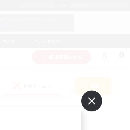
日本語
マイキャラクター情報をチェック！
ログイン
ンキング
ヘルプ＆サポート
新規募集を作成
リスト
ガイド
PvPチーム
検索
(0)
で