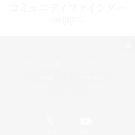
パソコン版へ
関連商品
e-STOREで購入
ゲームダウンロード
Official Information
/
X
News
YouTube