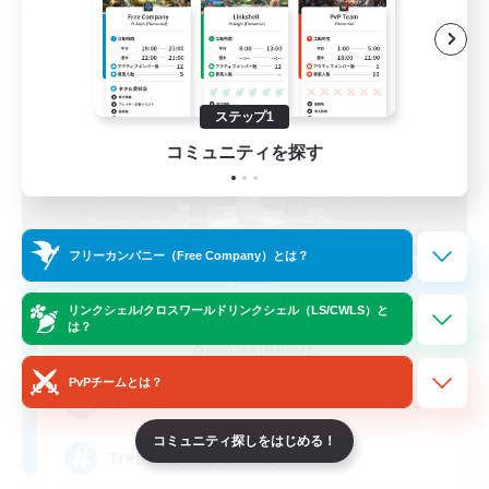
フリーカンパニー
ステップ1
コミュニティを探す
フリーカンパニー（Free Company）とは？
Stormbringer
リンクシェル/クロスワールドリンクシェル（LS/CWLS）と
は？
追加メンバー募集
Bismarck [Materia]
PvPチームとは？
--
募集人数
コミュニティ探しをはじめる！
Treasure Map Enthusiasts