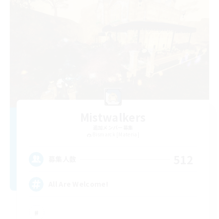
Mistwalkers
追加メンバー募集
Bismarck [Materia]
512
募集人数
All Are Welcome!