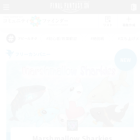
リスト
募集作成
#初心者/若葉歓迎
#絶挑戦
#立ち上げメ
アピールタグ
フリーカンパニー
NEW
Marshmallow Sharkies