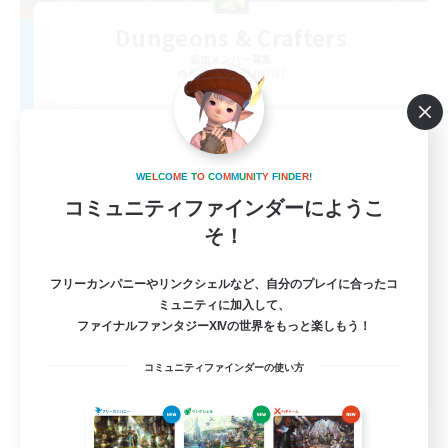
Dungeons & Crafters
追加メンバー募集
Bismarck [Materia]
100
募集人数
Discord Server
W
E
L
C
O
M
E
T
O
C
O
M
M
U
N
I
T
Y
F
I
N
D
E
R
!
コミュニティファインダーにようこ
そ！
フリーカンパニーやリンクシェルなど、自分のプレイに合ったコ
ミュニティに加入して、
ファイナルファンタジーXIVの世界をもっと楽しもう！
EN
コミュニティファインダーの使い方
詳細を見る
募集期間: 2026/08/30 まで