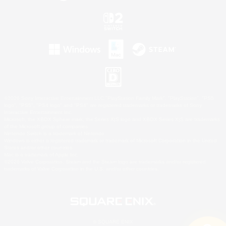
©2026 Sony Interactive Entertainment LLC."PlayStation Family Mark", "PlayStation", "PS5
logo", "PS5", "PS4 logo" and "PS4" are registered trademarks or trademarks of Sony
Interactive Entertainment Inc.
Microsoft, the XBOX Sphere mark, the Series X|S logo and XBOX Series X|S are trademarks
of the Microsoft group of companies.
Nintendo Switch is a trademark of Nintendo.
Windows is either a registered trademark or trademark of Microsoft Corporation in the United
States and/or other countries.
Mac is a trademark of Apple Inc.
©2026 Valve Corporation. Steam and the Steam logo are trademarks and/or registered
trademarks of Valve Corporation in the U.S. and/or other countries.
© SQUARE ENIX