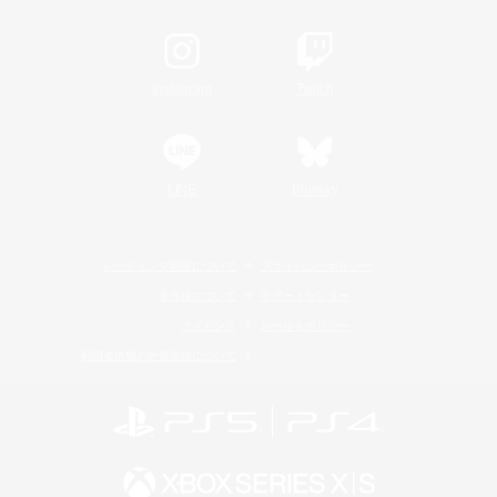
Instagram
Twitch
LINE
Bluesky
レーティング制度について
プライバシーポリシー
著作権について
サポートセンター
ライセンス
ルール＆ポリシー
利用者情報の外部送信について