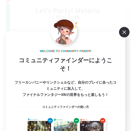
Let's Party! Materia
追加メンバー募集
Materia
999
募集人数
LetsPartyFFXIVDiscord
W
E
L
C
O
M
E
T
O
C
O
M
M
U
N
I
T
Y
F
I
N
D
E
R
!
コミュニティファインダーにようこ
そ！
フリーカンパニーやリンクシェルなど、自分のプレイに合ったコ
ミュニティに加入して、
ファイナルファンタジーXIVの世界をもっと楽しもう！
EN
コミュニティファインダーの使い方
詳細を見る
募集期間: 2026/08/24 まで