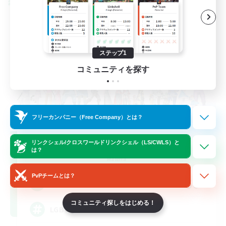
クロスワールドリンクシェル
ステップ1
コミュニティを探す
フリーカンパニー（Free Company）とは？
Rainbow Connection
リンクシェル/クロスワールドリンクシェル（LS/CWLS）と
は？
追加メンバー募集
Materia
PvPチームとは？
50
募集人数
コミュニティ探しをはじめる！
LGBTQIA+