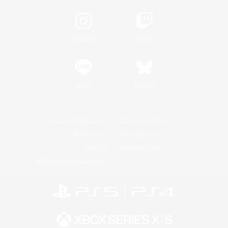
Instagram
Twitch
LINE
Bluesky
レーティング制度について
プライバシーポリシー
著作権について
サポートセンター
ライセンス
ルール＆ポリシー
利用者情報の外部送信について