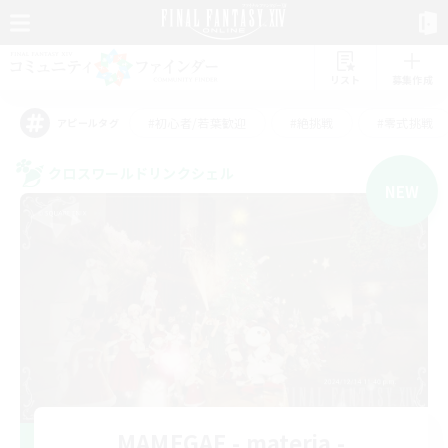
リスト
募集作成
#初心者/若葉歓迎
#絶挑戦
#零式挑戦
アピールタグ
クロスワールドリンクシェル
NEW
MAMEGAE - materia -