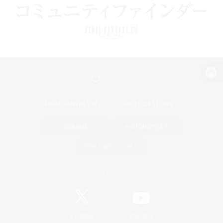
パソコン版へ
関連商品
e-STOREで購入
ゲームダウンロード
Official Information
/
X
News
YouTube