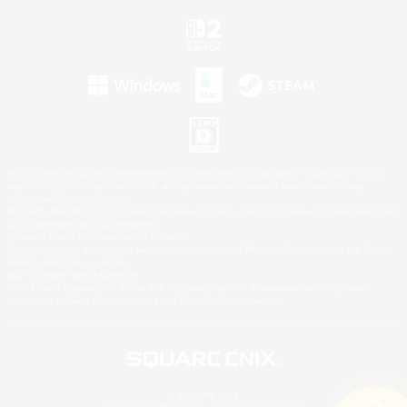
©2026 Sony Interactive Entertainment LLC."PlayStation Family Mark", "PlayStation", "PS5
logo", "PS5", "PS4 logo" and "PS4" are registered trademarks or trademarks of Sony
Interactive Entertainment Inc.
Microsoft, the XBOX Sphere mark, the Series X|S logo and XBOX Series X|S are trademarks
of the Microsoft group of companies.
Nintendo Switch is a trademark of Nintendo.
Windows is either a registered trademark or trademark of Microsoft Corporation in the United
States and/or other countries.
Mac is a trademark of Apple Inc.
©2026 Valve Corporation. Steam and the Steam logo are trademarks and/or registered
trademarks of Valve Corporation in the U.S. and/or other countries.
© SQUARE ENIX