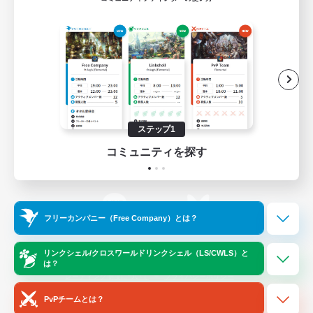
ゲームダウンロード
Official Information
/
X
News
YouTube
ステップ1
コミュニティを探す
Instagram
Twitch
フリーカンパニー（Free Company）とは？
LINE
Bluesky
リンクシェル/クロスワールドリンクシェル（LS/CWLS）と
は？
レーティング制度について
プライバシーポリシー
著作権について
サポートセンター
PvPチームとは？