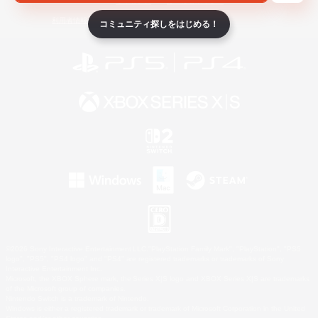
ライセンス
ルール＆ポリシー
利用者情報の外部送信について
コミュニティ探しをはじめる！
©2026 Sony Interactive Entertainment LLC."PlayStation Family Mark", "PlayStation", "PS5
logo", "PS5", "PS4 logo" and "PS4" are registered trademarks or trademarks of Sony
Interactive Entertainment Inc.
Microsoft, the XBOX Sphere mark, the Series X|S logo and XBOX Series X|S are trademarks
of the Microsoft group of companies.
Nintendo Switch is a trademark of Nintendo.
Windows is either a registered trademark or trademark of Microsoft Corporation in the United