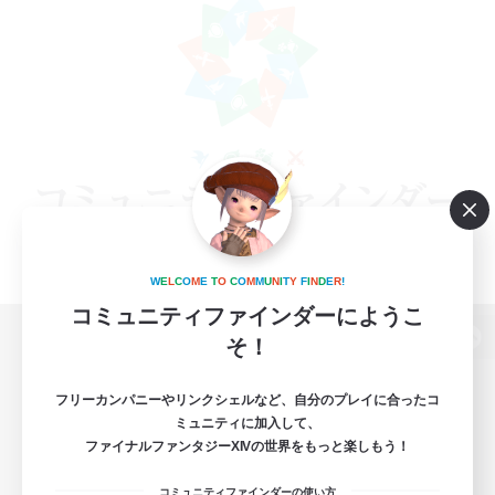
W
E
L
C
O
M
E
T
O
C
O
M
M
U
N
I
T
Y
F
I
N
D
E
R
!
コミュニティファインダーにようこ
そ！
パソコン版へ
フリーカンパニーやリンクシェルなど、自分のプレイに合ったコ
ミュニティに加入して、
ファイナルファンタジーXIVの世界をもっと楽しもう！
関連商品
e-STOREで購入
コミュニティファインダーの使い方