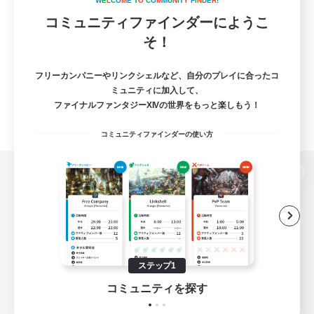
W
E
L
C
O
M
E
T
O
C
O
M
M
U
N
I
T
Y
F
I
N
D
E
R
!
コミュニティファインダーにようこ
そ！
フリーカンパニーやリンクシェルなど、自分のプレイに合ったコ
ミュニティに加入して、
ファイナルファンタジーXIVの世界をもっと楽しもう！
コミュニティファインダーの使い方
パソコン版へ
関連商品
e-STOREで購入
ステップ1
ゲームダウンロード
コミュニティを探す