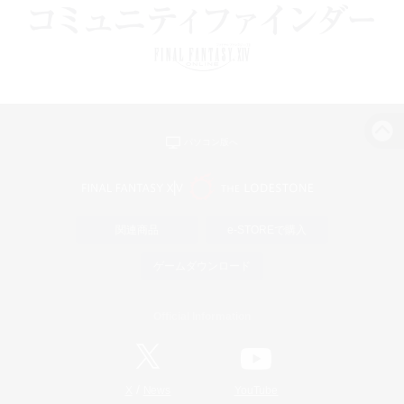
パソコン版へ
関連商品
e-STOREで購入
ゲームダウンロード
Official Information
/
X
News
YouTube