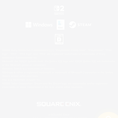
©2026 Sony Interactive Entertainment LLC."PlayStation Family Mark", "PlayStation", "PS5
logo", "PS5", "PS4 logo" and "PS4" are registered trademarks or trademarks of Sony
Interactive Entertainment Inc.
Microsoft, the XBOX Sphere mark, the Series X|S logo and XBOX Series X|S are trademarks
of the Microsoft group of companies.
Nintendo Switch is a trademark of Nintendo.
Windows is either a registered trademark or trademark of Microsoft Corporation in the United
States and/or other countries.
Mac is a trademark of Apple Inc.
©2026 Valve Corporation. Steam and the Steam logo are trademarks and/or registered
trademarks of Valve Corporation in the U.S. and/or other countries.
© SQUARE ENIX