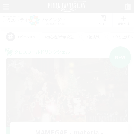
リスト
募集作成
#初心者/若葉歓迎
#絶挑戦
#立ち上げメ
アピールタグ
クロスワールドリンクシェル
NEW
MAMEGAE - materia -