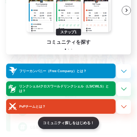
クロスワールドリンクシェル
ステップ1
コミュニティを探す
フリーカンパニー（Free Company）とは？
Rainbow Connection
リンクシェル/クロスワールドリンクシェル（LS/CWLS）と
は？
追加メンバー募集
Materia
PvPチームとは？
50
募集人数
コミュニティ探しをはじめる！
LGBTQIA+