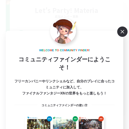
Let's Party! Materia
追加メンバー募集
Materia
999
募集人数
LetsPartyFFXIVDiscord
W
E
L
C
O
M
E
T
O
C
O
M
M
U
N
I
T
Y
F
I
N
D
E
R
!
コミュニティファインダーにようこ
そ！
フリーカンパニーやリンクシェルなど、自分のプレイに合ったコ
ミュニティに加入して、
ファイナルファンタジーXIVの世界をもっと楽しもう！
EN
コミュニティファインダーの使い方
詳細を見る
募集期間: 2026/08/24 まで