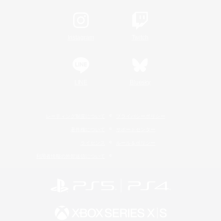
Instagram
Twitch
LINE
Bluesky
レーティング制度について
プライバシーポリシー
著作権について
サポートセンター
ライセンス
ルール＆ポリシー
利用者情報の外部送信について