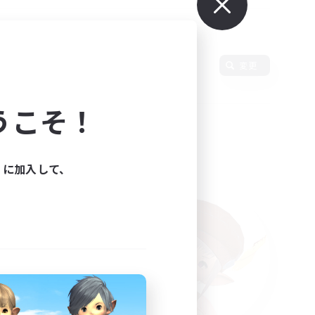
語
変更
うこそ！
ィに加入して、
た。