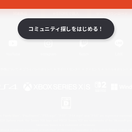
関連商品
e-STOREで購入
ゲームダウンロード
コミュニティ探しをはじめる！
Official Information
YouTube
Instagram
Twitch
LINE
著作権について
プライバシーポリシー
サポートセンター
ライセンス
ルール＆ポリシー
 Family Mark", "PlayStation", "PS5 logo", "PS5", "PS4 logo" and "PS4" are registered trademark
XBOX Sphere mark, the Series X|S logo and XBOX Series X|S are trademarks of the Microsoft gro
Nintendo Switch is a trademark of Nintendo.
ither a registered trademark or trademark of Microsoft Corporation in the United States and/or oth