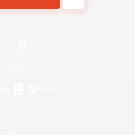
Bluesky
利用者情報の外部送信について
s or trademarks of Sony Interactive Entertainment Inc.
up of companies.
er countries.