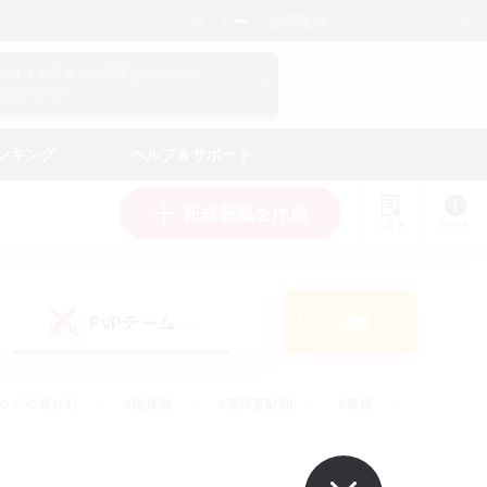
日本語
マイキャラクター情報をチェック！
ログイン
ンキング
ヘルプ＆サポート
新規募集を作成
リスト
ガイド
PvPチーム
検索
(0)
ゆっくり楽しむ
#極挑戦
#復帰者歓迎
#雑談
ルプレイ
#トレジャーハント
#レベリング
して頑張る
#プレイヤー主催イベント