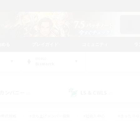
始める
プレイガイド
コミュニティ
ラ
WORLD
Bismarck
カンパニー
LS & CWLS
(0)
(0)
#零式挑戦
#立ち上げメンバー募集
#社会人中心
#まったり
#体験歓迎
#クラフター中心
#ギャザラー中心
#ロー
ング
#演奏
#ミラプリ（ミラージュプリズム）
#クリア目指