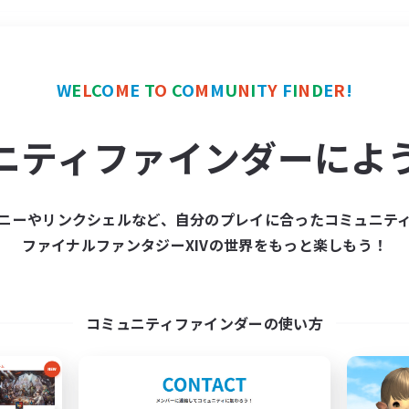
＃クラフター中心
使用言
W
E
L
C
O
M
E
T
O
C
O
M
M
U
N
I
T
Y
F
I
N
D
E
R
!
ニティファインダーによ
ニーやリンクシェルなど、自分のプレイに合ったコミュニテ
ファイナルファンタジーXIVの世界をもっと楽しもう！
募集数 0件
集が見つかりませんでし
コミュニティファインダーの使い方
条件を変えて検索してみるでっす！