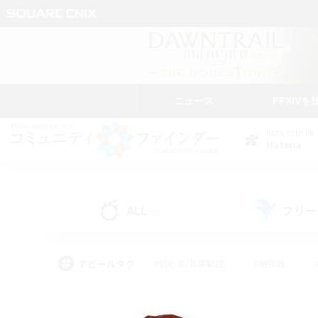
ニュース
FFXIVを
DATA CENTER
Materia
ALL
フリー
(0)
アピールタグ
#初心者/若葉歓迎
#絶挑戦
#モブハント
#学生中心
#なんでも楽しむ
#スクリーンショット撮影
#ハウジ