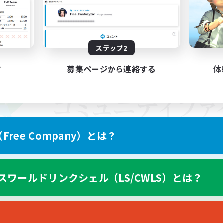
ステップ2
す
募集ページから連絡する
体
ree Company）とは？
スワールドリンクシェル（LS/CWLS）とは？
スマートフォン版へ