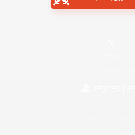
X
/
News
レーティング制度について
©2026 Sony Interactive Entertainment LLC."PlayStation
Microsoft, the 
Windows is e