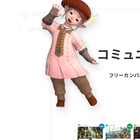
0件の募集が見つかりました！
指定なし
平日
週末
コミュ
フリーカンパ
募