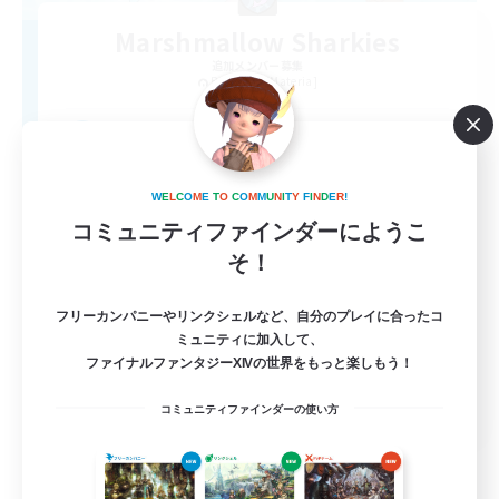
Marshmallow Sharkies
追加メンバー募集
Bismarck [Materia]
100
募集人数
SHARKS
W
E
L
C
O
M
E
T
O
C
O
M
M
U
N
I
T
Y
F
I
N
D
E
R
!
コミュニティファインダーにようこ
そ！
フリーカンパニーやリンクシェルなど、自分のプレイに合ったコ
ミュニティに加入して、
ファイナルファンタジーXIVの世界をもっと楽しもう！
EN
コミュニティファインダーの使い方
詳細を見る
募集期間: 2026/09/03 まで