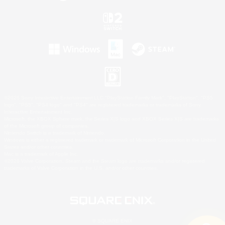
©2026 Sony Interactive Entertainment LLC."PlayStation Family Mark", "PlayStation", "PS5
logo", "PS5", "PS4 logo" and "PS4" are registered trademarks or trademarks of Sony
Interactive Entertainment Inc.
Microsoft, the XBOX Sphere mark, the Series X|S logo and XBOX Series X|S are trademarks
of the Microsoft group of companies.
Nintendo Switch is a trademark of Nintendo.
Windows is either a registered trademark or trademark of Microsoft Corporation in the United
States and/or other countries.
Mac is a trademark of Apple Inc.
©2026 Valve Corporation. Steam and the Steam logo are trademarks and/or registered
trademarks of Valve Corporation in the U.S. and/or other countries.
© SQUARE ENIX