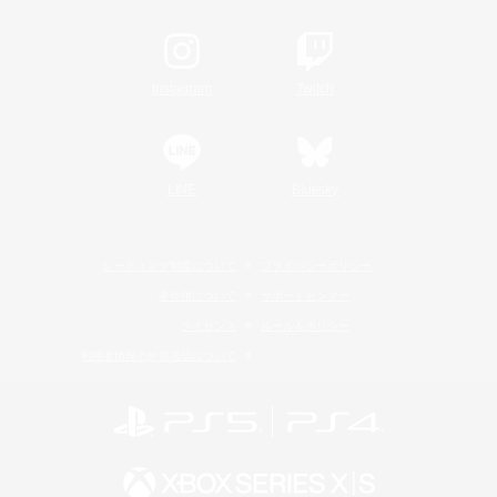
Instagram
Twitch
LINE
Bluesky
レーティング制度について
プライバシーポリシー
著作権について
サポートセンター
ライセンス
ルール＆ポリシー
利用者情報の外部送信について