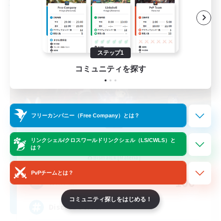
フリーカンパニー
ステップ1
コミュニティを探す
フリーカンパニー（Free Company）とは？
Dungeons & Crafters
リンクシェル/クロスワールドリンクシェル（LS/CWLS）と
は？
追加メンバー募集
Bismarck [Materia]
PvPチームとは？
100
募集人数
コミュニティ探しをはじめる！
Discord Server