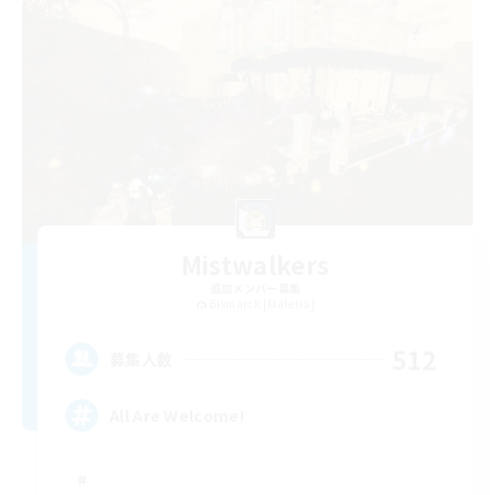
Mistwalkers
追加メンバー募集
Bismarck [Materia]
512
募集人数
All Are Welcome!