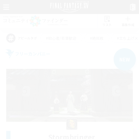
リスト
募集作成
#初心者/若葉歓迎
#絶挑戦
#立ち上げメ
アピールタグ
フリーカンパニー
NEW
Stormbringer