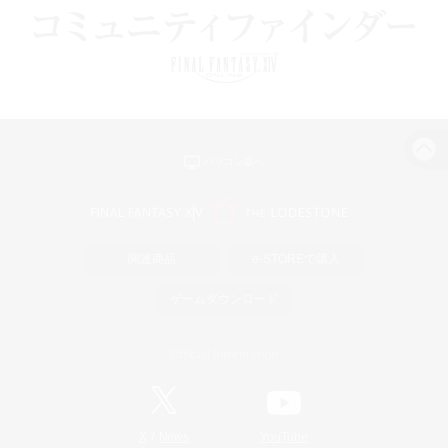
パソコン版へ
関連商品
e-STOREで購入
ゲームダウンロード
Official Information
/
X
News
YouTube