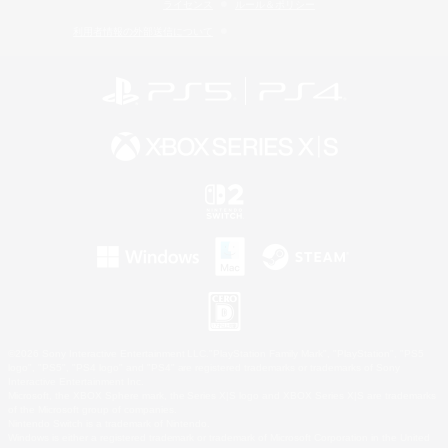
ライセンス
ルール＆ポリシー
利用者情報の外部送信について
©2026 Sony Interactive Entertainment LLC."PlayStation Family Mark", "PlayStation", "PS5
logo", "PS5", "PS4 logo" and "PS4" are registered trademarks or trademarks of Sony
Interactive Entertainment Inc.
Microsoft, the XBOX Sphere mark, the Series X|S logo and XBOX Series X|S are trademarks
of the Microsoft group of companies.
Nintendo Switch is a trademark of Nintendo.
Windows is either a registered trademark or trademark of Microsoft Corporation in the United