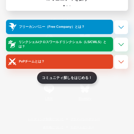
ゲームダウンロード
Official Information
フリーカンパニー（Free Company）とは？
リンクシェル/クロスワールドリンクシェル（LS/CWLS）と
/
X
News
YouTube
は？
PvPチームとは？
Instagram
Twitch
コミュニティ探しをはじめる！
LINE
Bluesky
レーティング制度について
プライバシーポリシー
著作権について
サポートセンター