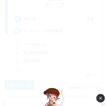
追加メンバー募集
Zurvan [Materia]
99
募集人数
サブキャラ·ソロ思考歓迎
なんでも楽しむ
初心者/若葉歓迎
復帰者歓迎
JA
詳細を見る
募集期間: 2026/08/18 まで