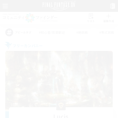
リスト
募集作成
#初心者/若葉歓迎
#絶挑戦
#零式挑戦
アピールタグ
フリーカンパニー
Lucis