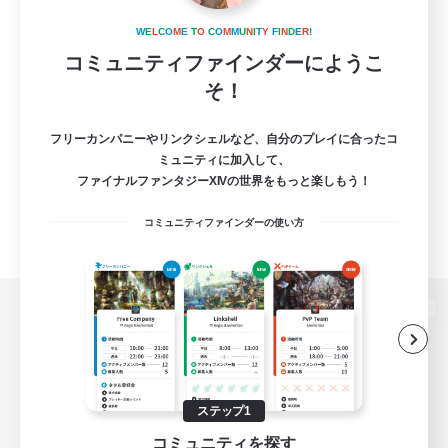
W
E
L
C
O
M
E
T
O
C
O
M
M
U
N
I
T
Y
F
I
N
D
E
R
!
コミュニティファインダーにようこ
そ！
フリーカンパニーやリンクシェルなど、自分のプレイに合ったコ
ミュニティに加入して、
ファイナルファンタジーXIVの世界をもっと楽しもう！
コミュニティファインダーの使い方
パソコン版へ
ステップ1
関連商品
e-STOREで購入
コミュニティを探す