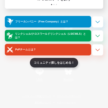
ゲームダウンロード
Official Information
フリーカンパニー（Free Company）とは？
リンクシェル/クロスワールドリンクシェル（LS/CWLS）と
/
X
News
YouTube
は？
PvPチームとは？
Instagram
Twitch
コミュニティ探しをはじめる！
LINE
Bluesky
レーティング制度について
プライバシーポリシー
著作権について
サポートセンター