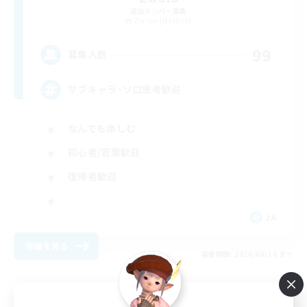
追加メンバー募集
Zurvan [Materia]
99
募集人数
サブキャラ·ソロ思考歓迎
なんでも楽しむ
初心者/若葉歓迎
復帰者歓迎
JA
詳細を見る
募集期間: 2026/08/18 まで