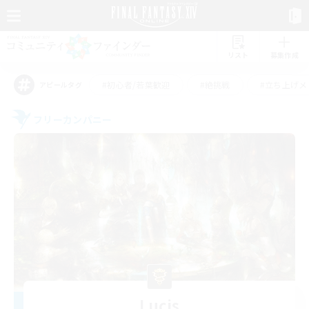
リスト
募集作成
#初心者/若葉歓迎
#絶挑戦
#立ち上げメ
アピールタグ
フリーカンパニー
Lucis