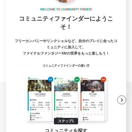
W
E
L
C
O
M
E
T
O
C
O
M
M
U
N
I
T
Y
F
I
N
D
E
R
!
コミュニティファインダーにようこ
そ！
フリーカンパニーやリンクシェルなど、自分のプレイに合ったコ
ミュニティに加入して、
ファイナルファンタジーXIVの世界をもっと楽しもう！
コミュニティファインダーの使い方
パソコン版へ
ステップ1
関連商品
e-STOREで購入
コミュニティを探す