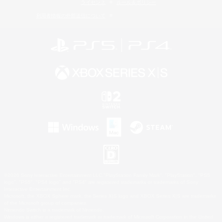
ライセンス
ルール＆ポリシー
利用者情報の外部送信について
©2026 Sony Interactive Entertainment LLC."PlayStation Family Mark", "PlayStation", "PS5
logo", "PS5", "PS4 logo" and "PS4" are registered trademarks or trademarks of Sony
Interactive Entertainment Inc.
Microsoft, the XBOX Sphere mark, the Series X|S logo and XBOX Series X|S are trademarks
of the Microsoft group of companies.
Nintendo Switch is a trademark of Nintendo.
Windows is either a registered trademark or trademark of Microsoft Corporation in the United