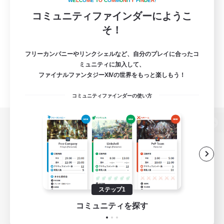
W
E
L
C
O
M
E
T
O
C
O
M
M
U
N
I
T
Y
F
I
N
D
E
R
!
コミュニティファインダーにようこ
そ！
フリーカンパニーやリンクシェルなど、自分のプレイに合ったコ
ミュニティに加入して、
ファイナルファンタジーXIVの世界をもっと楽しもう！
コミュニティファインダーの使い方
パソコン版へ
関連商品
e-STOREで購入
ステップ1
ゲームダウンロード
コミュニティを探す