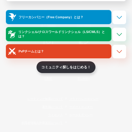
Official Information
フリーカンパニー（Free Company）とは？
/
X
News
YouTube
リンクシェル/クロスワールドリンクシェル（LS/CWLS）と
は？
PvPチームとは？
Instagram
Twitch
コミュニティ探しをはじめる！
LINE
Bluesky
レーティング制度について
プライバシーポリシー
著作権について
サポートセンター
ライセンス
ルール＆ポリシー
利用者情報の外部送信について