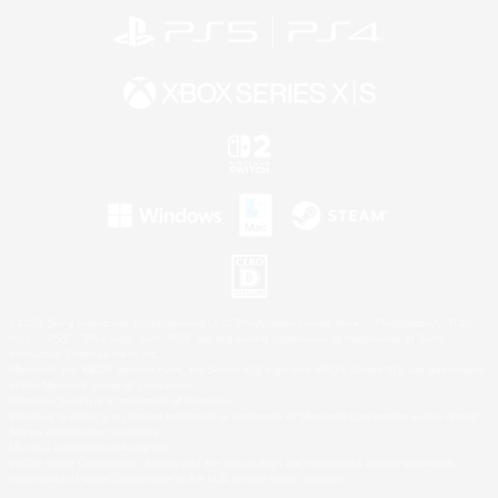
©2026 Sony Interactive Entertainment LLC."PlayStation Family Mark", "PlayStation", "PS5
logo", "PS5", "PS4 logo" and "PS4" are registered trademarks or trademarks of Sony
Interactive Entertainment Inc.
Microsoft, the XBOX Sphere mark, the Series X|S logo and XBOX Series X|S are trademarks
of the Microsoft group of companies.
Nintendo Switch is a trademark of Nintendo.
Windows is either a registered trademark or trademark of Microsoft Corporation in the United
States and/or other countries.
Mac is a trademark of Apple Inc.
©2026 Valve Corporation. Steam and the Steam logo are trademarks and/or registered
trademarks of Valve Corporation in the U.S. and/or other countries.