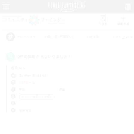
リスト
募集作成
#初心者/若葉歓迎
#絶挑戦
#立ち上げメ
アピールタグ
0件の募集が見つかりました！
指定なし
Zurvan (Materia)
PvPチーム
平日
週末
＃クリア目指して頑張る
使用言語