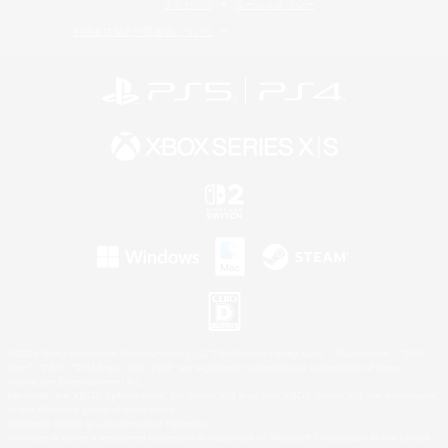
ライセンス
ルール＆ポリシー
利用者情報の外部送信について
©2026 Sony Interactive Entertainment LLC."PlayStation Family Mark", "PlayStation", "PS5
logo", "PS5", "PS4 logo" and "PS4" are registered trademarks or trademarks of Sony
Interactive Entertainment Inc.
Microsoft, the XBOX Sphere mark, the Series X|S logo and XBOX Series X|S are trademarks
of the Microsoft group of companies.
Nintendo Switch is a trademark of Nintendo.
Windows is either a registered trademark or trademark of Microsoft Corporation in the United