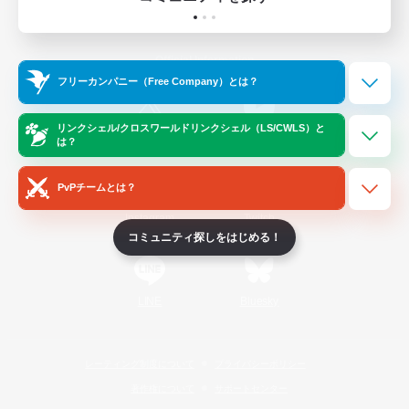
ゲームダウンロード
Official Information
フリーカンパニー（Free Company）とは？
リンクシェル/クロスワールドリンクシェル（LS/CWLS）と
/
X
News
YouTube
は？
PvPチームとは？
Instagram
Twitch
コミュニティ探しをはじめる！
LINE
Bluesky
レーティング制度について
プライバシーポリシー
著作権について
サポートセンター