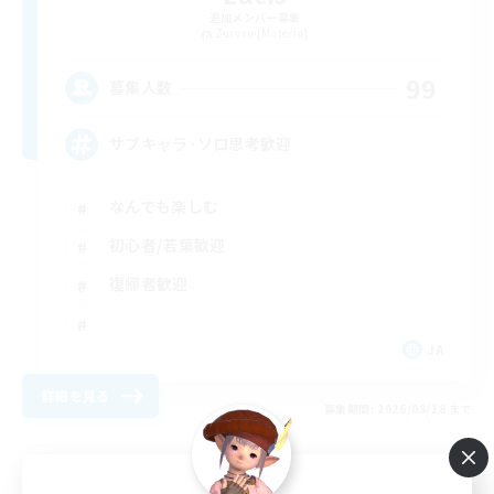
追加メンバー募集
Zurvan [Materia]
99
募集人数
サブキャラ·ソロ思考歓迎
なんでも楽しむ
初心者/若葉歓迎
復帰者歓迎
JA
詳細を見る
募集期間: 2026/08/18 まで