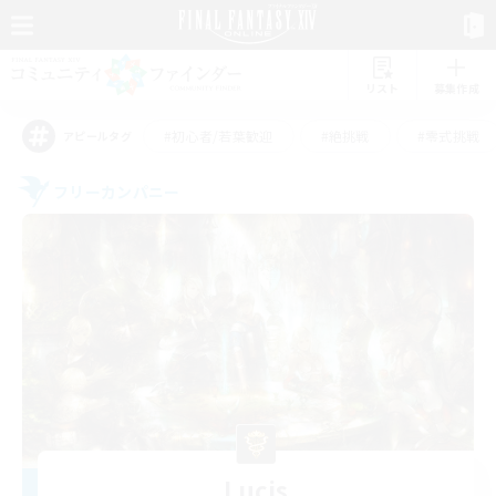
リスト
募集作成
#初心者/若葉歓迎
#絶挑戦
#零式挑戦
アピールタグ
フリーカンパニー
Lucis