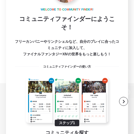
W
E
L
C
O
M
E
T
O
C
O
M
M
U
N
I
T
Y
F
I
N
D
E
R
!
コミュニティファインダーにようこ
そ！
フリーカンパニーやリンクシェルなど、自分のプレイに合ったコ
ミュニティに加入して、
ファイナルファンタジーXIVの世界をもっと楽しもう！
コミュニティファインダーの使い方
パソコン版へ
ステップ1
関連商品
e-STOREで購入
コミュニティを探す