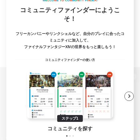
W
E
L
C
O
M
E
T
O
C
O
M
M
U
N
I
T
Y
F
I
N
D
E
R
!
コミュニティファインダーにようこ
そ！
フリーカンパニーやリンクシェルなど、自分のプレイに合ったコ
ミュニティに加入して、
ファイナルファンタジーXIVの世界をもっと楽しもう！
コミュニティファインダーの使い方
パソコン版へ
関連商品
e-STOREで購入
ステップ1
ゲームダウンロード
コミュニティを探す