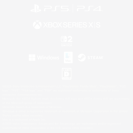
©2026 Sony Interactive Entertainment LLC."PlayStation Family Mark", "PlayStation", "PS5
logo", "PS5", "PS4 logo" and "PS4" are registered trademarks or trademarks of Sony
Interactive Entertainment Inc.
Microsoft, the XBOX Sphere mark, the Series X|S logo and XBOX Series X|S are trademarks
of the Microsoft group of companies.
Nintendo Switch is a trademark of Nintendo.
Windows is either a registered trademark or trademark of Microsoft Corporation in the United
States and/or other countries.
Mac is a trademark of Apple Inc.
©2026 Valve Corporation. Steam and the Steam logo are trademarks and/or registered
trademarks of Valve Corporation in the U.S. and/or other countries.