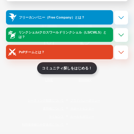
Official Information
フリーカンパニー（Free Company）とは？
/
X
News
YouTube
リンクシェル/クロスワールドリンクシェル（LS/CWLS）と
は？
PvPチームとは？
Instagram
Twitch
コミュニティ探しをはじめる！
LINE
Bluesky
レーティング制度について
プライバシーポリシー
著作権について
サポートセンター
ライセンス
ルール＆ポリシー
利用者情報の外部送信について