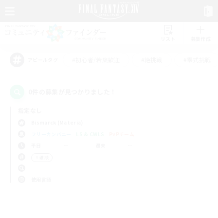
リスト
募集作成
#初心者/若葉歓迎
#絶挑戦
#零式挑戦
アピールタグ
0件の募集が見つかりました！
指定なし
Bismarck (Materia)
フリーカンパニー
LS & CWLS
PvPチーム
平日
週末
＃雑談
使用言語