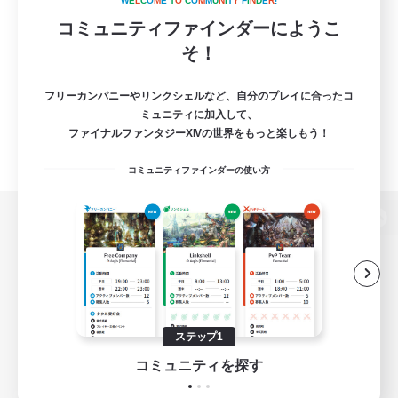
W
E
L
C
O
M
E
T
O
C
O
M
M
U
N
I
T
Y
F
I
N
D
E
R
!
コミュニティファインダーにようこ
そ！
フリーカンパニーやリンクシェルなど、自分のプレイに合ったコ
ミュニティに加入して、
ファイナルファンタジーXIVの世界をもっと楽しもう！
コミュニティファインダーの使い方
パソコン版へ
関連商品
e-STOREで購入
ステップ1
ゲームダウンロード
コミュニティを探す