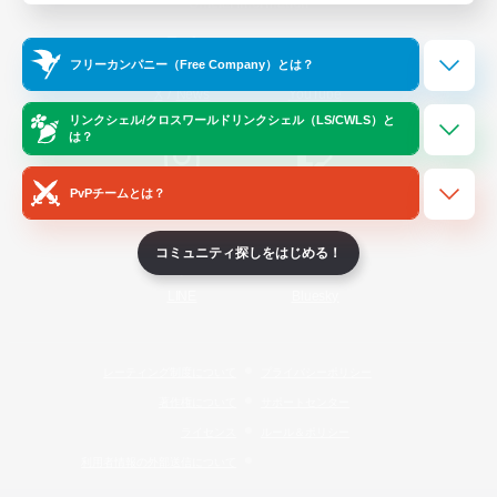
Official Information
フリーカンパニー（Free Company）とは？
/
X
News
YouTube
リンクシェル/クロスワールドリンクシェル（LS/CWLS）と
は？
PvPチームとは？
Instagram
Twitch
コミュニティ探しをはじめる！
LINE
Bluesky
レーティング制度について
プライバシーポリシー
著作権について
サポートセンター
ライセンス
ルール＆ポリシー
利用者情報の外部送信について