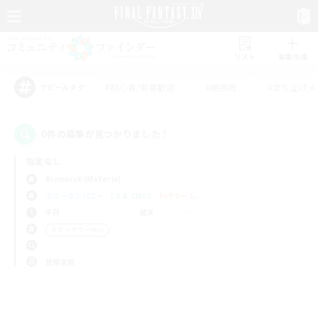
リスト
募集作成
#初心者/若葉歓迎
#絶挑戦
#立ち上げメ
アピールタグ
0件の募集が見つかりました！
指定なし
Bismarck (Materia)
フリーカンパニー
LS & CWLS
PvPチーム
平日
週末
＃ギャザラー中心
使用言語