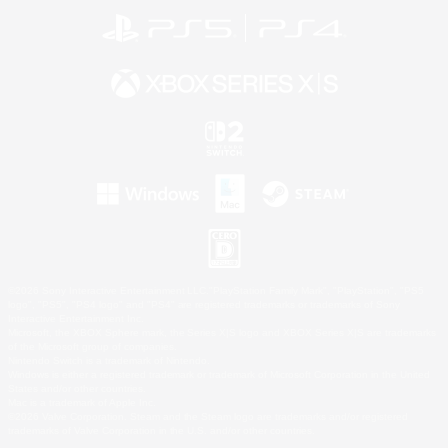
©2026 Sony Interactive Entertainment LLC."PlayStation Family Mark", "PlayStation", "PS5
logo", "PS5", "PS4 logo" and "PS4" are registered trademarks or trademarks of Sony
Interactive Entertainment Inc.
Microsoft, the XBOX Sphere mark, the Series X|S logo and XBOX Series X|S are trademarks
of the Microsoft group of companies.
Nintendo Switch is a trademark of Nintendo.
Windows is either a registered trademark or trademark of Microsoft Corporation in the United
States and/or other countries.
Mac is a trademark of Apple Inc.
©2026 Valve Corporation. Steam and the Steam logo are trademarks and/or registered
trademarks of Valve Corporation in the U.S. and/or other countries.