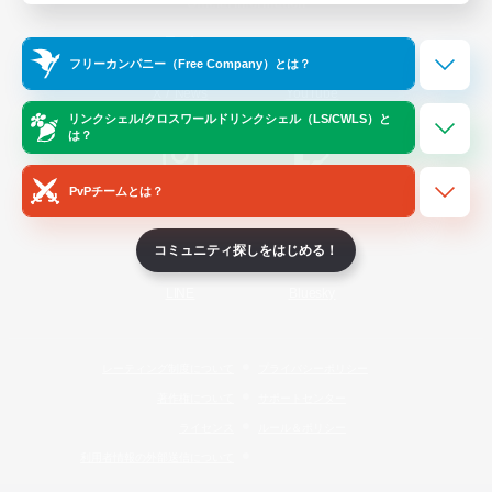
Official Information
フリーカンパニー（Free Company）とは？
/
X
News
YouTube
リンクシェル/クロスワールドリンクシェル（LS/CWLS）と
は？
PvPチームとは？
Instagram
Twitch
コミュニティ探しをはじめる！
LINE
Bluesky
レーティング制度について
プライバシーポリシー
著作権について
サポートセンター
ライセンス
ルール＆ポリシー
利用者情報の外部送信について