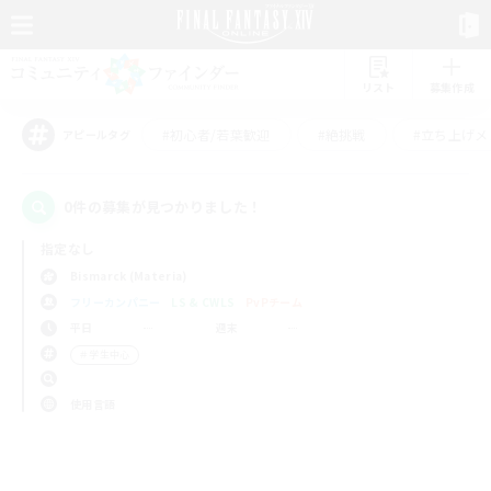
リスト
募集作成
#初心者/若葉歓迎
#絶挑戦
#立ち上げメ
アピールタグ
0件の募集が見つかりました！
指定なし
Bismarck (Materia)
フリーカンパニー
LS & CWLS
PvPチーム
平日
週末
＃学生中心
使用言語