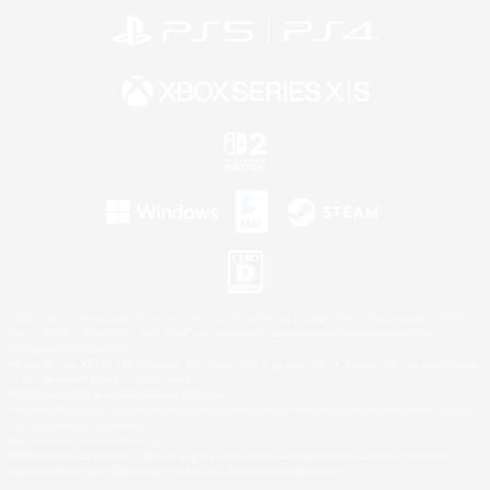
©2026 Sony Interactive Entertainment LLC."PlayStation Family Mark", "PlayStation", "PS5
logo", "PS5", "PS4 logo" and "PS4" are registered trademarks or trademarks of Sony
Interactive Entertainment Inc.
Microsoft, the XBOX Sphere mark, the Series X|S logo and XBOX Series X|S are trademarks
of the Microsoft group of companies.
Nintendo Switch is a trademark of Nintendo.
Windows is either a registered trademark or trademark of Microsoft Corporation in the United
States and/or other countries.
Mac is a trademark of Apple Inc.
©2026 Valve Corporation. Steam and the Steam logo are trademarks and/or registered
trademarks of Valve Corporation in the U.S. and/or other countries.