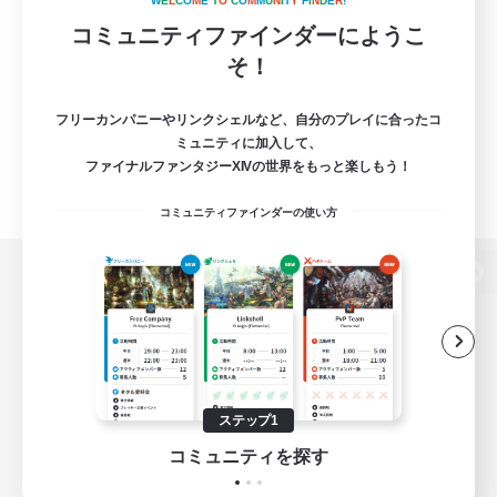
W
E
L
C
O
M
E
T
O
C
O
M
M
U
N
I
T
Y
F
I
N
D
E
R
!
コミュニティファインダーにようこ
そ！
フリーカンパニーやリンクシェルなど、自分のプレイに合ったコ
ミュニティに加入して、
ファイナルファンタジーXIVの世界をもっと楽しもう！
コミュニティファインダーの使い方
パソコン版へ
関連商品
e-STOREで購入
ステップ1
ゲームダウンロード
コミュニティを探す