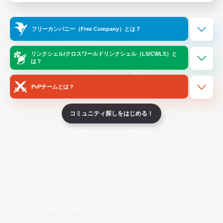
Official Information
フリーカンパニー（Free Company）とは？
/
X
News
YouTube
リンクシェル/クロスワールドリンクシェル（LS/CWLS）と
は？
PvPチームとは？
Instagram
Twitch
コミュニティ探しをはじめる！
LINE
Bluesky
レーティング制度について
プライバシーポリシー
著作権について
サポートセンター
ライセンス
ルール＆ポリシー
利用者情報の外部送信について