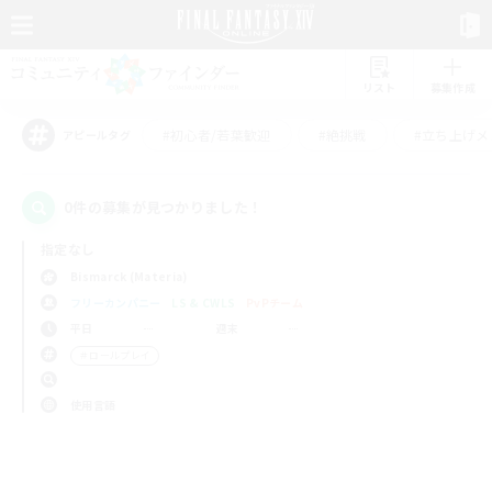
リスト
募集作成
#初心者/若葉歓迎
#絶挑戦
#立ち上げメ
アピールタグ
0件の募集が見つかりました！
指定なし
Bismarck (Materia)
フリーカンパニー
LS & CWLS
PvPチーム
平日
週末
＃ロールプレイ
使用言語