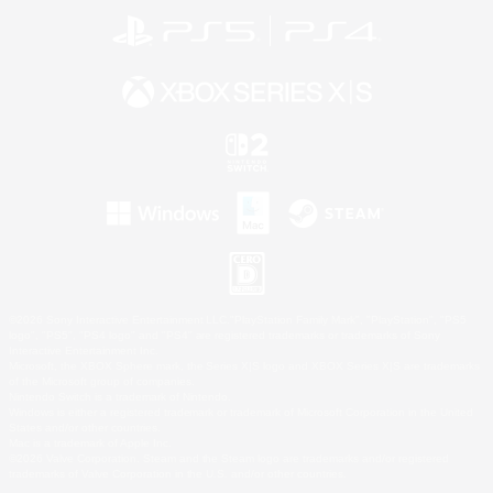
©2026 Sony Interactive Entertainment LLC."PlayStation Family Mark", "PlayStation", "PS5
logo", "PS5", "PS4 logo" and "PS4" are registered trademarks or trademarks of Sony
Interactive Entertainment Inc.
Microsoft, the XBOX Sphere mark, the Series X|S logo and XBOX Series X|S are trademarks
of the Microsoft group of companies.
Nintendo Switch is a trademark of Nintendo.
Windows is either a registered trademark or trademark of Microsoft Corporation in the United
States and/or other countries.
Mac is a trademark of Apple Inc.
©2026 Valve Corporation. Steam and the Steam logo are trademarks and/or registered
trademarks of Valve Corporation in the U.S. and/or other countries.