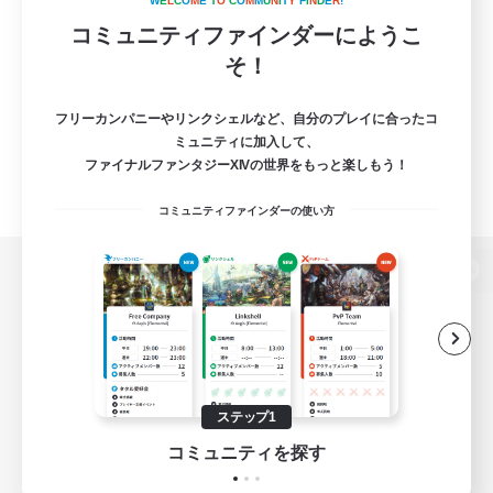
W
E
L
C
O
M
E
T
O
C
O
M
M
U
N
I
T
Y
F
I
N
D
E
R
!
コミュニティファインダーにようこ
そ！
フリーカンパニーやリンクシェルなど、自分のプレイに合ったコ
ミュニティに加入して、
ファイナルファンタジーXIVの世界をもっと楽しもう！
コミュニティファインダーの使い方
パソコン版へ
関連商品
e-STOREで購入
ステップ1
ゲームダウンロード
コミュニティを探す