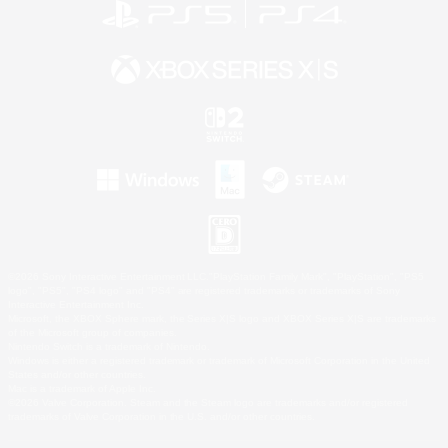
©2026 Sony Interactive Entertainment LLC."PlayStation Family Mark", "PlayStation", "PS5
logo", "PS5", "PS4 logo" and "PS4" are registered trademarks or trademarks of Sony
Interactive Entertainment Inc.
Microsoft, the XBOX Sphere mark, the Series X|S logo and XBOX Series X|S are trademarks
of the Microsoft group of companies.
Nintendo Switch is a trademark of Nintendo.
Windows is either a registered trademark or trademark of Microsoft Corporation in the United
States and/or other countries.
Mac is a trademark of Apple Inc.
©2026 Valve Corporation. Steam and the Steam logo are trademarks and/or registered
trademarks of Valve Corporation in the U.S. and/or other countries.