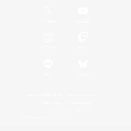
/
X
News
YouTube
Instagram
Twitch
LINE
Bluesky
レーティング制度について
プライバシーポリシー
著作権について
サポートセンター
ライセンス
ルール＆ポリシー
利用者情報の外部送信について