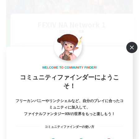
FFXIV NA Network 1
追加メンバー募集
Materia
100
募集人数
Players events social
W
E
L
C
O
M
E
T
O
C
O
M
M
U
N
I
T
Y
F
I
N
D
E
R
!
コミュニティファインダーにようこ
そ！
フリーカンパニーやリンクシェルなど、自分のプレイに合ったコ
ミュニティに加入して、
ファイナルファンタジーXIVの世界をもっと楽しもう！
EN / FR
コミュニティファインダーの使い方
詳細を見る