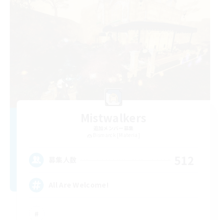
Mistwalkers
追加メンバー募集
Bismarck [Materia]
512
募集人数
All Are Welcome!