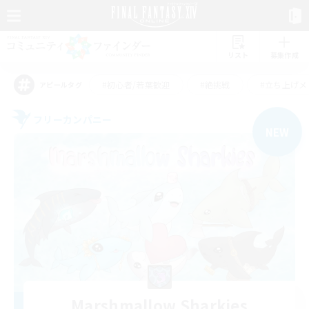
リスト
募集作成
#初心者/若葉歓迎
#絶挑戦
#立ち上げメ
アピールタグ
フリーカンパニー
NEW
Marshmallow Sharkies