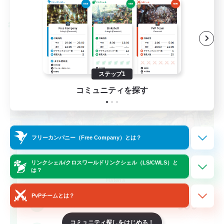
募集期間: 2026/08/28 まで
クロスワールドリンクシェル
ステップ1
コミュニティを探す
フリーカンパニー（Free Company）とは？
Let's Party! Materia
リンクシェル/クロスワールドリンクシェル（LS/CWLS）と
は？
追加メンバー募集
Materia
PvPチームとは？
999
募集人数
コミュニティ探しをはじめる！