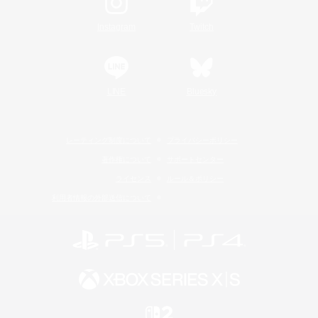
Instagram
Twitch
LINE
Bluesky
レーティング制度について
プライバシーポリシー
著作権について
サポートセンター
ライセンス
ルール＆ポリシー
利用者情報の外部送信について