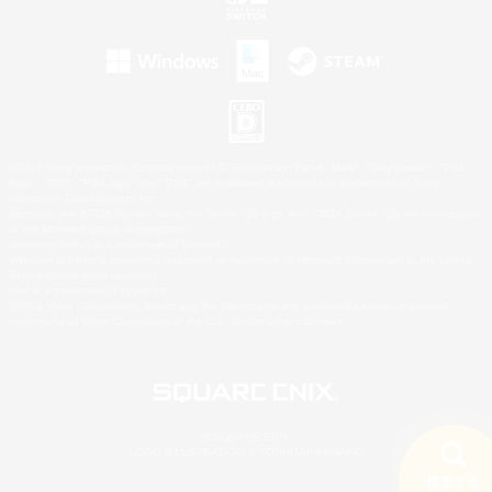
©2026 Sony Interactive Entertainment LLC."PlayStation Family Mark", "PlayStation", "PS5
logo", "PS5", "PS4 logo" and "PS4" are registered trademarks or trademarks of Sony
Interactive Entertainment Inc.
Microsoft, the XBOX Sphere mark, the Series X|S logo and XBOX Series X|S are trademarks
of the Microsoft group of companies.
Nintendo Switch is a trademark of Nintendo.
Windows is either a registered trademark or trademark of Microsoft Corporation in the United
States and/or other countries.
Mac is a trademark of Apple Inc.
©2026 Valve Corporation. Steam and the Steam logo are trademarks and/or registered
trademarks of Valve Corporation in the U.S. and/or other countries.
© SQUARE ENIX
LOGO ILLUSTRATION:© YOSHITAKA AMANO
検索する