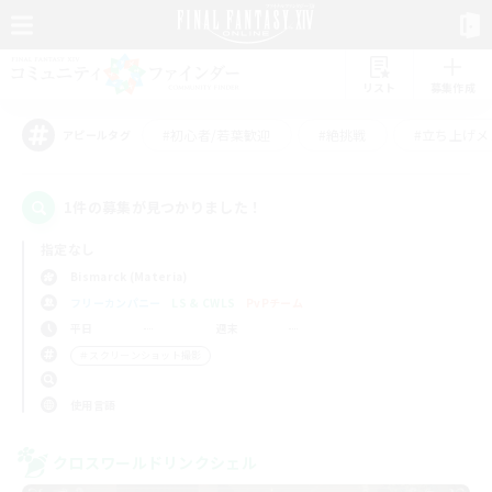
リスト
募集作成
#初心者/若葉歓迎
#絶挑戦
#立ち上げメ
アピールタグ
1件の募集が見つかりました！
指定なし
Bismarck (Materia)
フリーカンパニー
LS & CWLS
PvPチーム
平日
週末
＃スクリーンショット撮影
使用言語
クロスワールドリンクシェル