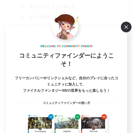
まったりゆっくり楽しむ
なんでも楽しむ
スクリーンショット撮影
JA
詳細を見る
W
E
L
C
O
M
E
T
O
C
O
M
M
U
N
I
T
Y
F
I
N
D
E
R
!
募集期間: 2026/09/07 まで
コミュニティファインダーにようこ
そ！
フリーカンパニーやリンクシェルなど、自分のプレイに合ったコ
ミュニティに加入して、
ファイナルファンタジーXIVの世界をもっと楽しもう！
コミュニティファインダーの使い方