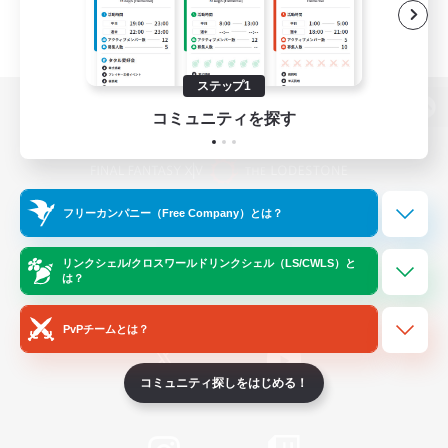
ステップ1
コミュニティを探す
パソコン版へ
フリーカンパニー（Free Company）とは？
関連商品
e-STOREで購入
ゲームダウンロード
リンクシェル/クロスワールドリンクシェル（LS/CWLS）と
は？
Official Information
PvPチームとは？
コミュニティ探しをはじめる！
/
X
News
YouTube