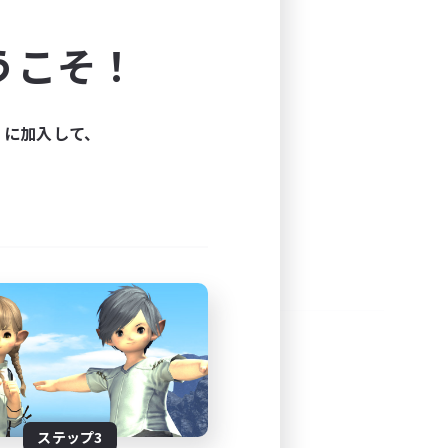
よう！
うこそ！
できます。
と楽しもう！
ィに加入して、
ステップ3