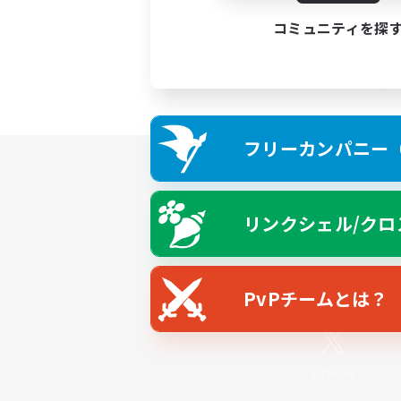
コミュニティを探
フリーカンパニー（F
リンクシェル/クロ
PvPチームとは？
X
/
News