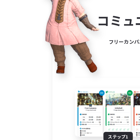
コミ
コミュ
コミュニ
自分に合っ
フリーカンパ
ステップ1