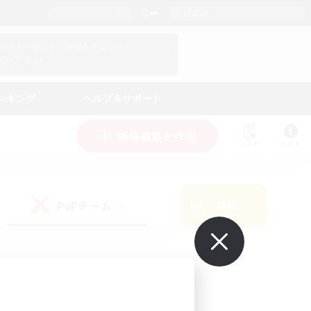
日本語
マイキャラクター情報をチェック！
ログイン
ンキング
ヘルプ＆サポート
新規募集を作成
リスト
ガイド
PvPチーム
検索
(0)
で