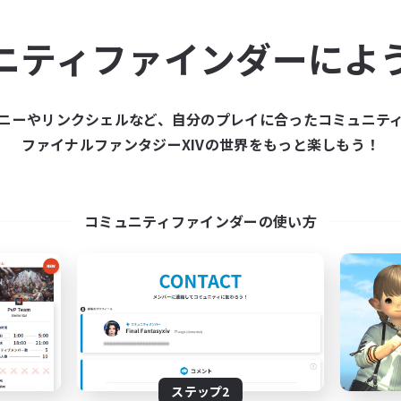
ュニティメンバーを集め
ニティファインダーによ
ティファインダーは、一緒に冒険する仲間を募集することが
た仲間を集めて、ファイナルファンタジーXIVの世界をもっ
ニーやリンクシェルなど、自分のプレイに合ったコミュニテ
ファイナルファンタジーXIVの世界をもっと楽しもう！
新規募集を作成する
コミュニティファインダーの使い方
ステップ2