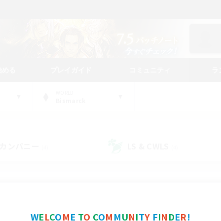
始める
プレイガイド
コミュニティ
ラ
WORLD
Bismarck
カンパニー
LS & CWLS
(4)
(4)
コミュニティファインダー
W
E
L
C
O
M
E
T
O
C
O
M
M
U
N
I
T
Y
F
I
N
D
E
R
!