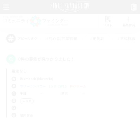
リスト
募集作成
#初心者/若葉歓迎
#絶挑戦
#零式挑戦
アピールタグ
0件の募集が見つかりました！
指定なし
Bismarck (Materia)
フリーカンパニー
LS & CWLS
PvPチーム
平日
週末
＃演奏
使用言語