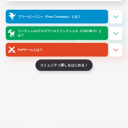
Official Information
フリーカンパニー（Free Company）とは？
/
X
News
YouTube
リンクシェル/クロスワールドリンクシェル（LS/CWLS）と
は？
PvPチームとは？
Instagram
Twitch
コミュニティ探しをはじめる！
LINE
Bluesky
レーティング制度について
プライバシーポリシー
著作権について
サポートセンター
ライセンス
ルール＆ポリシー
利用者情報の外部送信について