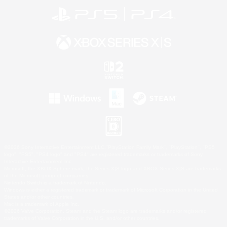
©2026 Sony Interactive Entertainment LLC."PlayStation Family Mark", "PlayStation", "PS5
logo", "PS5", "PS4 logo" and "PS4" are registered trademarks or trademarks of Sony
Interactive Entertainment Inc.
Microsoft, the XBOX Sphere mark, the Series X|S logo and XBOX Series X|S are trademarks
of the Microsoft group of companies.
Nintendo Switch is a trademark of Nintendo.
Windows is either a registered trademark or trademark of Microsoft Corporation in the United
States and/or other countries.
Mac is a trademark of Apple Inc.
©2026 Valve Corporation. Steam and the Steam logo are trademarks and/or registered
trademarks of Valve Corporation in the U.S. and/or other countries.