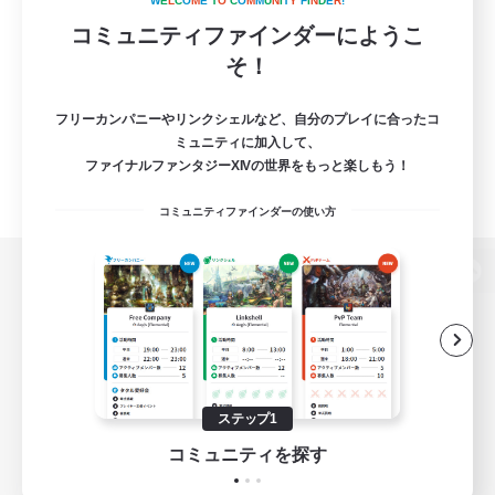
W
E
L
C
O
M
E
T
O
C
O
M
M
U
N
I
T
Y
F
I
N
D
E
R
!
コミュニティファインダーにようこ
そ！
フリーカンパニーやリンクシェルなど、自分のプレイに合ったコ
ミュニティに加入して、
ファイナルファンタジーXIVの世界をもっと楽しもう！
コミュニティファインダーの使い方
パソコン版へ
関連商品
e-STOREで購入
ステップ1
ゲームダウンロード
コミュニティを探す