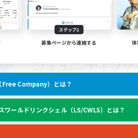
ステップ2
す
募集ページから連絡する
体
ree Company）とは？
スワールドリンクシェル（LS/CWLS）とは？
スマートフォン版へ