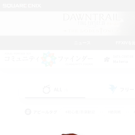
ニュース
FFXIVを
DATA CENTER
Materia
ALL
フリー
(0)
アピールタグ
#初心者/若葉歓迎
#絶挑戦
#モブハント
#学生中心
#なんでも楽しむ
#スクリーンショット撮影
#ハウジ