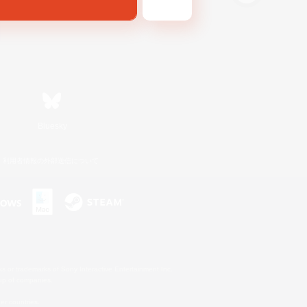
Bluesky
利用者情報の外部送信について
s or trademarks of Sony Interactive Entertainment Inc.
up of companies.
er countries.