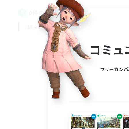
0件の募集が見つかりました！
指定なし
平日
週末
コミュ
フリーカンパ
募