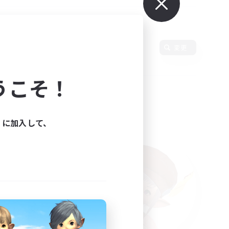
変更
うこそ！
ィに加入して、
た。