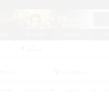
始める
プレイガイド
コミュニティ
ラ
WORLD
Bismarck
カンパニー
LS & CWLS
(0)
(0)
#零式挑戦
#立ち上げメンバー募集
#社会人中心
#まったり
#体験歓迎
#クラフター中心
#ギャザラー中心
#ロー
ング
#演奏
#ミラプリ（ミラージュプリズム）
#クリア目指