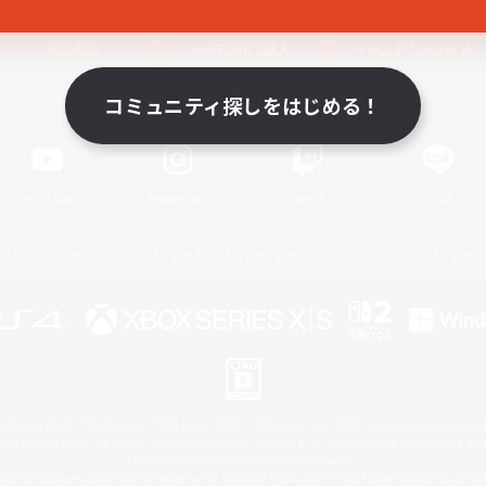
関連商品
e-STOREで購入
ゲームダウンロード
コミュニティ探しをはじめる！
Official Information
YouTube
Instagram
Twitch
LINE
著作権について
プライバシーポリシー
サポートセンター
ライセンス
ルール＆ポリシー
 Family Mark", "PlayStation", "PS5 logo", "PS5", "PS4 logo" and "PS4" are registered trademark
XBOX Sphere mark, the Series X|S logo and XBOX Series X|S are trademarks of the Microsoft gro
Nintendo Switch is a trademark of Nintendo.
ither a registered trademark or trademark of Microsoft Corporation in the United States and/or oth