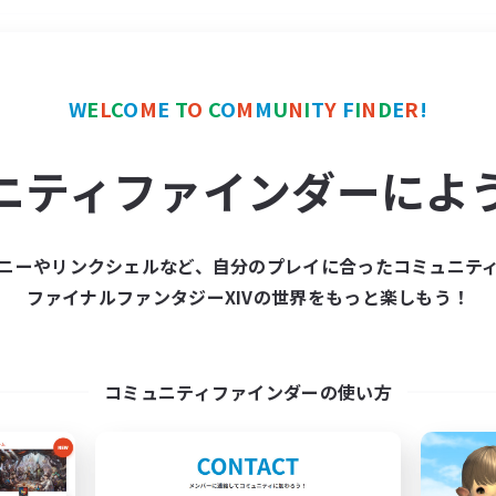
＃体験歓迎
使用言語
W
E
L
C
O
M
E
T
O
C
O
M
M
U
N
I
T
Y
F
I
N
D
E
R
!
ニティファインダーによ
ニーやリンクシェルなど、自分のプレイに合ったコミュニテ
ファイナルファンタジーXIVの世界をもっと楽しもう！
募集数 0件
集が見つかりませんでし
コミュニティファインダーの使い方
条件を変えて検索してみるでっす！