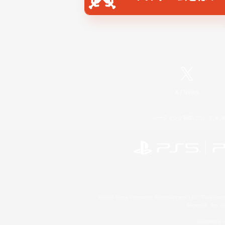
X
/
News
レーティング制度について
©2026 Sony Interactive Entertainment LLC."PlayStation
Microsoft, the 
Windows is e