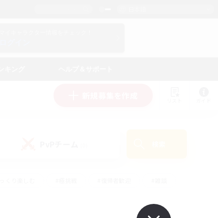
日本語
マイキャラクター情報をチェック！
ログイン
ンキング
ヘルプ＆サポート
新規募集を作成
リスト
ガイド
PvPチーム
検索
(0)
ゆっくり楽しむ
#極挑戦
#復帰者歓迎
#雑談
ルプレイ
#トレジャーハント
#レベリング
して頑張る
#プレイヤー主催イベント