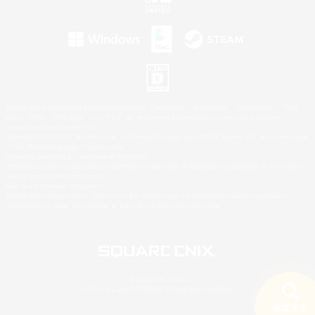
©2026 Sony Interactive Entertainment LLC."PlayStation Family Mark", "PlayStation", "PS5
logo", "PS5", "PS4 logo" and "PS4" are registered trademarks or trademarks of Sony
Interactive Entertainment Inc.
Microsoft, the XBOX Sphere mark, the Series X|S logo and XBOX Series X|S are trademarks
of the Microsoft group of companies.
Nintendo Switch is a trademark of Nintendo.
Windows is either a registered trademark or trademark of Microsoft Corporation in the United
States and/or other countries.
Mac is a trademark of Apple Inc.
©2026 Valve Corporation. Steam and the Steam logo are trademarks and/or registered
trademarks of Valve Corporation in the U.S. and/or other countries.
© SQUARE ENIX
LOGO ILLUSTRATION:© YOSHITAKA AMANO
検索する