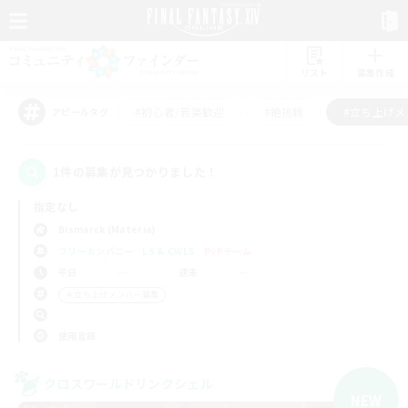
リスト
募集作成
#初心者/若葉歓迎
#絶挑戦
#立ち上げメ
アピールタグ
1件の募集が見つかりました！
指定なし
Bismarck (Materia)
フリーカンパニー
LS & CWLS
PvPチーム
平日
週末
＃立ち上げメンバー募集
使用言語
クロスワールドリンクシェル
NEW