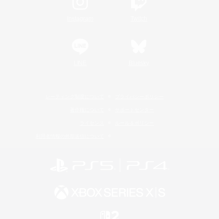
Instagram
Twitch
LINE
Bluesky
レーティング制度について
プライバシーポリシー
著作権について
サポートセンター
ライセンス
ルール＆ポリシー
利用者情報の外部送信について