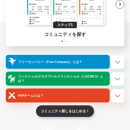
ステップ1
コミュニティを探す
パソコン版へ
フリーカンパニー（Free Company）とは？
関連商品
e-STOREで購入
ゲームダウンロード
リンクシェル/クロスワールドリンクシェル（LS/CWLS）と
は？
Official Information
PvPチームとは？
コミュニティ探しをはじめる！
/
X
News
YouTube