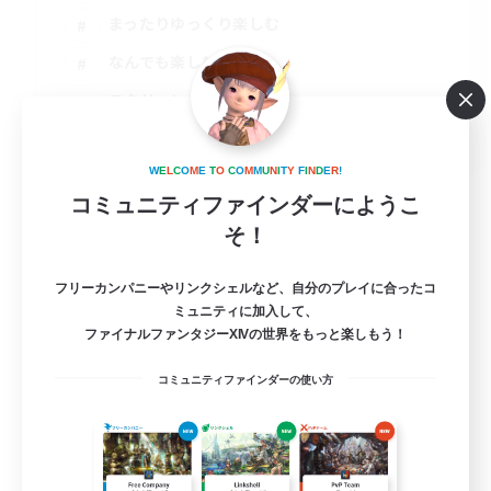
まったりゆっくり楽しむ
なんでも楽しむ
スクリーンショット撮影
JA
詳細を見る
W
E
L
C
O
M
E
T
O
C
O
M
M
U
N
I
T
Y
F
I
N
D
E
R
!
募集期間: 2026/09/07 まで
コミュニティファインダーにようこ
そ！
フリーカンパニーやリンクシェルなど、自分のプレイに合ったコ
ミュニティに加入して、
ファイナルファンタジーXIVの世界をもっと楽しもう！
コミュニティファインダーの使い方