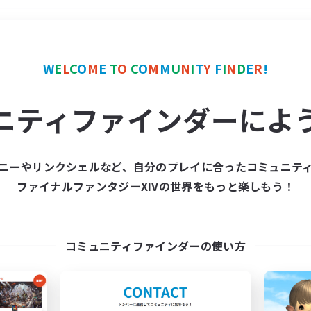
＃零式挑戦
使用言語
W
E
L
C
O
M
E
T
O
C
O
M
M
U
N
I
T
Y
F
I
N
D
E
R
!
ニティファインダーによ
ニーやリンクシェルなど、自分のプレイに合ったコミュニテ
ファイナルファンタジーXIVの世界をもっと楽しもう！
募集数 0件
集が見つかりませんでし
コミュニティファインダーの使い方
条件を変えて検索してみるでっす！