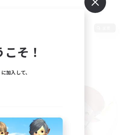
変更
うこそ！
ィに加入して、
た。