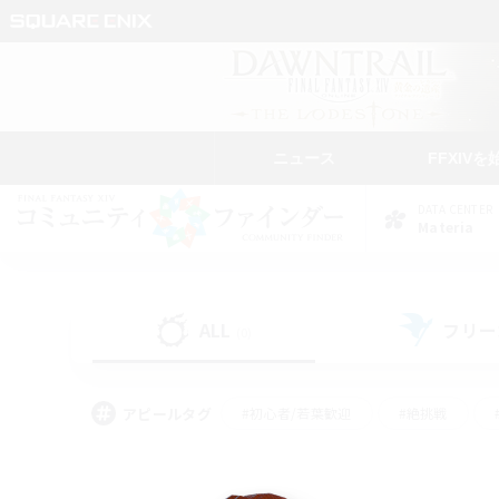
ニュース
FFXIVを
DATA CENTER
Materia
ALL
フリー
(0)
アピールタグ
#初心者/若葉歓迎
#絶挑戦
#学生中心
#なんでも楽しむ
#モブハント
#
#演奏
#ミラプリ（ミラ