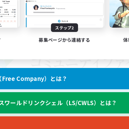
ステップ2
す
募集ページから連絡する
体
ree Company）とは？
スワールドリンクシェル（LS/CWLS）とは？
スマートフォン版へ