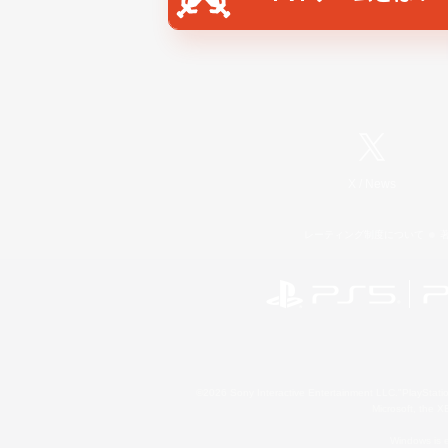
X
/
News
レーティング制度について
©2026 Sony Interactive Entertainment LLC."PlayStation
Microsoft, the 
Windows is e