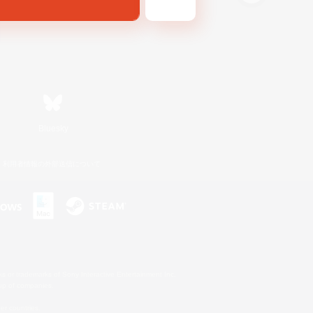
Bluesky
利用者情報の外部送信について
s or trademarks of Sony Interactive Entertainment Inc.
up of companies.
er countries.