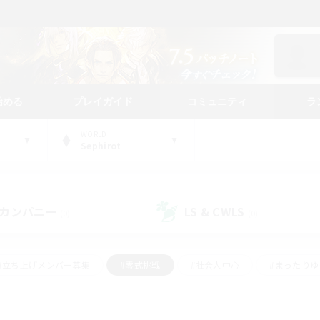
始める
プレイガイド
コミュニティ
ラ
WORLD
Sephirot
カンパニー
LS & CWLS
(0)
(0)
#立ち上げメンバー募集
#零式挑戦
#社会人中心
#まったり
体験歓迎
#クラフター中心
#ロールプレイ
#ギャザラー中心
ージュプリズム）
#スクリーンショット撮影
#クリア目指して頑張る