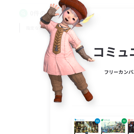
0件の募集が見つかりました！
指定なし
平日
週末
コミュ
フリーカンパ
募