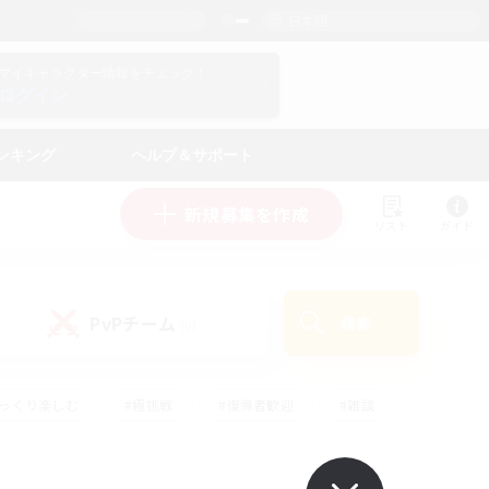
日本語
マイキャラクター情報をチェック！
ログイン
ンキング
ヘルプ＆サポート
新規募集を作成
リスト
ガイド
PvPチーム
検索
(0)
ゆっくり楽しむ
#極挑戦
#復帰者歓迎
#雑談
#ハウジング
#トレジャーハント
#レベリング
#プレイヤー主催イベント