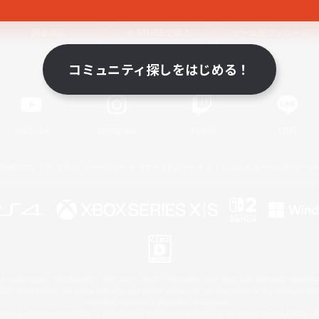
関連商品
e-STOREで購入
ゲームダウンロード
コミュニティ探しをはじめる！
Official Information
YouTube
Instagram
Twitch
LINE
著作権について
プライバシーポリシー
サポートセンター
ライセンス
ルール＆ポリシー
 Family Mark", "PlayStation", "PS5 logo", "PS5", "PS4 logo" and "PS4" are registered trademark
XBOX Sphere mark, the Series X|S logo and XBOX Series X|S are trademarks of the Microsoft gro
Nintendo Switch is a trademark of Nintendo.
ither a registered trademark or trademark of Microsoft Corporation in the United States and/or oth