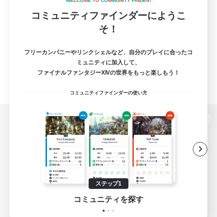
W
E
L
C
O
M
E
T
O
C
O
M
M
U
N
I
T
Y
F
I
N
D
E
R
!
コミュニティファインダーにようこ
そ！
フリーカンパニーやリンクシェルなど、自分のプレイに合ったコ
ミュニティに加入して、
ファイナルファンタジーXIVの世界をもっと楽しもう！
コミュニティファインダーの使い方
パソコン版へ
関連商品
e-STOREで購入
ステップ1
ゲームダウンロード
コミュニティを探す