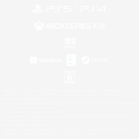
©2026 Sony Interactive Entertainment LLC."PlayStation Family Mark", "PlayStation", "PS5
logo", "PS5", "PS4 logo" and "PS4" are registered trademarks or trademarks of Sony
Interactive Entertainment Inc.
Microsoft, the XBOX Sphere mark, the Series X|S logo and XBOX Series X|S are trademarks
of the Microsoft group of companies.
Nintendo Switch is a trademark of Nintendo.
Windows is either a registered trademark or trademark of Microsoft Corporation in the United
States and/or other countries.
Mac is a trademark of Apple Inc.
©2026 Valve Corporation. Steam and the Steam logo are trademarks and/or registered
trademarks of Valve Corporation in the U.S. and/or other countries.