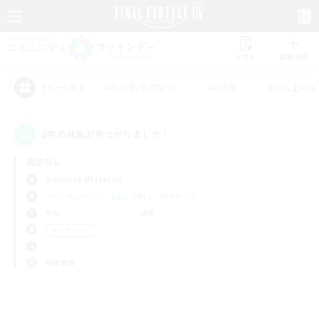
リスト
募集作成
#初心者/若葉歓迎
#絶挑戦
#立ち上げメ
アピールタグ
0件の募集が見つかりました！
指定なし
Bismarck (Materia)
フリーカンパニー
LS & CWLS
PvPチーム
平日
週末
＃ハウジング
使用言語