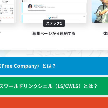
ステップ2
す
募集ページから連絡する
体
ree Company）とは？
スワールドリンクシェル（LS/CWLS）とは？
スマートフォン版へ