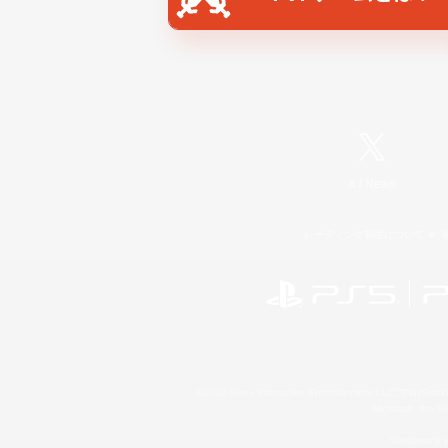
X
/
News
レーティング制度について
©2026 Sony Interactive Entertainment LLC."PlayStation
Microsoft, the 
Windows is e