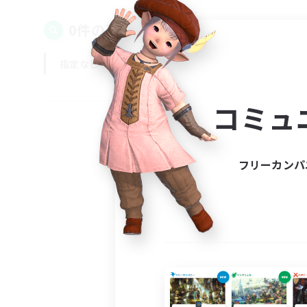
0件の募集が見つかりました！
指定なし
平日
週末
コミュ
フリーカンパ
募