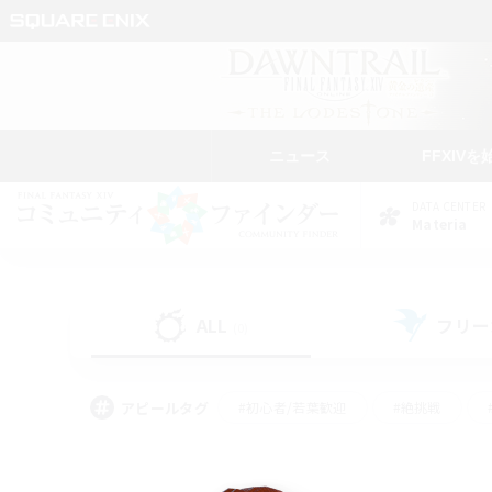
ニュース
FFXIVを
DATA CENTER
Materia
ALL
フリー
(0)
アピールタグ
#初心者/若葉歓迎
#絶挑戦
#なんでも楽しむ
#学生中心
#モブハント
#レベリング
#クリア目指し