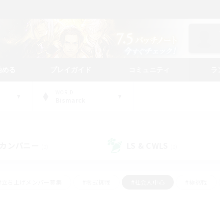
始める
プレイガイド
コミュニティ
ラ
WORLD
Bismarck
カンパニー
LS & CWLS
(0)
(0)
#立ち上げメンバー募集
#零式挑戦
#社会人中心
#極挑戦
#体験歓迎
#ロールプレイ
#ギャザラー中心
#クラフター中
て頑張る
#スクリーンショット撮影
#ミラプリ（ミラージュプリズム