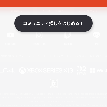
関連商品
e-STOREで購入
ゲームダウンロード
コミュニティ探しをはじめる！
Official Information
YouTube
Instagram
Twitch
LINE
著作権について
プライバシーポリシー
サポートセンター
ライセンス
ルール＆ポリシー
 Family Mark", "PlayStation", "PS5 logo", "PS5", "PS4 logo" and "PS4" are registered trademark
XBOX Sphere mark, the Series X|S logo and XBOX Series X|S are trademarks of the Microsoft gro
Nintendo Switch is a trademark of Nintendo.
ither a registered trademark or trademark of Microsoft Corporation in the United States and/or oth