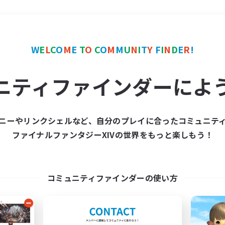
＃社会人中心
使用言語
W
E
L
C
O
M
E
T
O
C
O
M
M
U
N
I
T
Y
F
I
N
D
E
R
!
ニティファインダーによ
ニーやリンクシェルなど、自分のプレイに合ったコミュニテ
ファイナルファンタジーXIVの世界をもっと楽しもう！
募集数 0件
集が見つかりませんでし
コミュニティファインダーの使い方
条件を変えて検索してみるでっす！