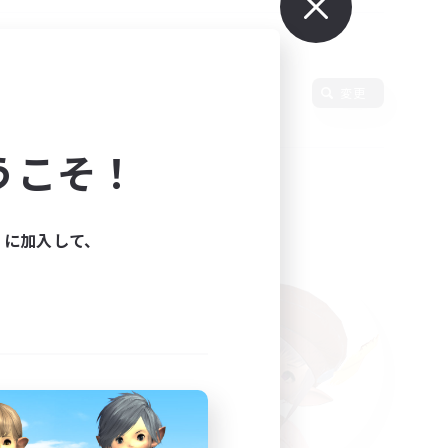
変更
うこそ！
ィに加入して、
た。