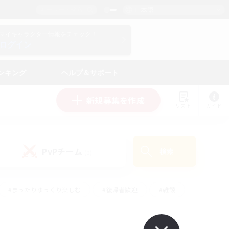
日本語
マイキャラクター情報をチェック！
ログイン
ンキング
ヘルプ＆サポート
新規募集を作成
リスト
ガイド
PvPチーム
検索
(0)
#まったりゆっくり楽しむ
#復帰者歓迎
#雑談
心
#演奏
#トレジャーハント
#ハウジング
）
#プレイヤー主催イベント