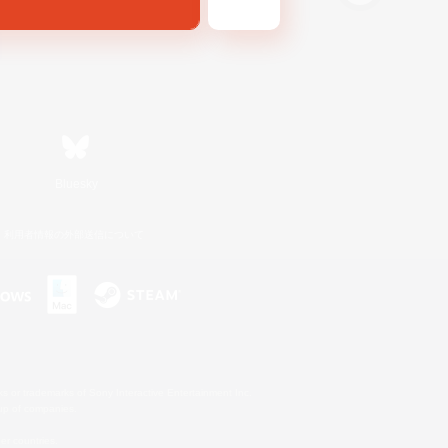
Bluesky
利用者情報の外部送信について
s or trademarks of Sony Interactive Entertainment Inc.
up of companies.
er countries.