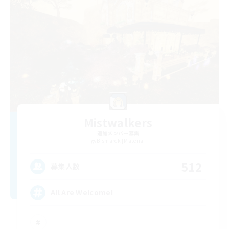
Mistwalkers
追加メンバー募集
Bismarck [Materia]
512
募集人数
All Are Welcome!