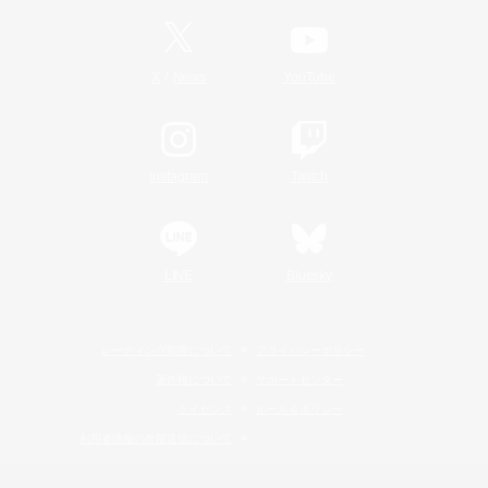
/
X
News
YouTube
Instagram
Twitch
LINE
Bluesky
レーティング制度について
プライバシーポリシー
著作権について
サポートセンター
ライセンス
ルール＆ポリシー
利用者情報の外部送信について