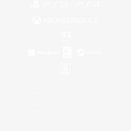
©2026 Sony Interactive Entertainment LLC."PlayStation Family Mark", "PlayStation", "PS5
logo", "PS5", "PS4 logo" and "PS4" are registered trademarks or trademarks of Sony
Interactive Entertainment Inc.
Microsoft, the XBOX Sphere mark, the Series X|S logo and XBOX Series X|S are trademarks
of the Microsoft group of companies.
Nintendo Switch is a trademark of Nintendo.
Windows is either a registered trademark or trademark of Microsoft Corporation in the United
States and/or other countries.
Mac is a trademark of Apple Inc.
©2026 Valve Corporation. Steam and the Steam logo are trademarks and/or registered
trademarks of Valve Corporation in the U.S. and/or other countries.